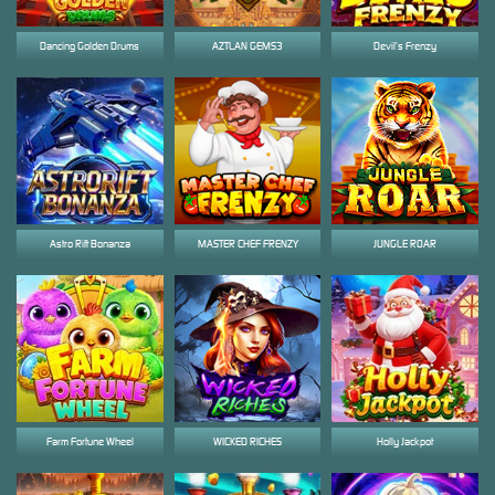
Dancing Golden Drums
AZTLAN GEMS3
Devil’s Frenzy
Astro Rift Bonanza
MASTER CHEF FRENZY
JUNGLE ROAR
Farm Fortune Wheel
WICKED RICHES
Holly Jackpot