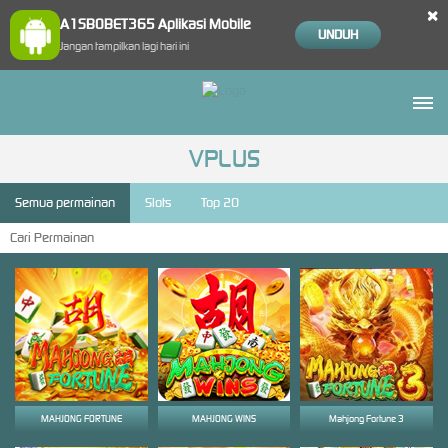
×
A1SBOBET365 Aplikasi Mobile
UNDUH
Jangan tampilkan lagi hari ini
VPLUS
Semua permainan
Slots
Top 20
MAHJONG FORTUNE
MAHJONG WINS
Mahjong Fortune 3