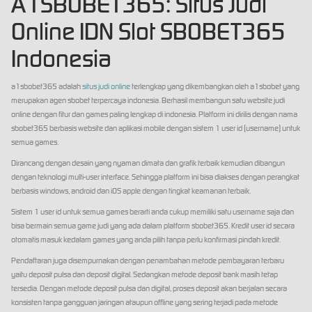
A1SBOBET365: Situs Judi
Online IDN Slot SBOBET365
Indonesia
a1sbobet365 adalah
situs judi online
terlengkap yang dikembangkan oleh a1sbobet yang
merupakan agen sbobet terpercaya indonesia. Berhasil membangun satu website judi
online dengan fitur dan games paling lengkap di indonesia. Platform ini dirilis dengan nama
sbobet365 berbasis website dan aplikasi mobile dengan sistem 1 user id (username) untuk
semua games.
Dirancang dengan desain yang nyaman dimata dan grafik terbaik kemudian dibangun
dengan teknologi multi-user interface. Sehingga platform ini bisa diakses dengan perangkat
berbasis windows, android dan iOS apple dengan tingkat keamanan terbaik.
Sistem 1 user id untuk semua games berarti anda cukup memiliki satu username saja dan
bisa bermain semua game judi yang ada dalam platform sbobet365. Kredit user id secara
otomatis masuk kedalam games yang anda pilih tanpa perlu konfirmasi pindah kredit.
Pendaftaran juga disempurnakan dengan penambahan metode pembayaran terbaru
yaitu deposit pulsa dan deposit digital. Sedangkan metode deposit bank masih tetap
tersedia. Dengan metode deposit pulsa dan digital, proses deposit akan berjalan secara
konsisten tanpa gangguan jaringan ataupun offline yang sering terjadi pada metode