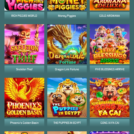
RICH PIGGIES WORLD
Money Piggies
GOLD AROWANA
Skeleton Thief
Dragon Link Fortune
FIVE BLESSINGS ARRIVE
Phoenix's Golden Basin
THE PUPPIES IN EGYPT
GONG XI FA CAI