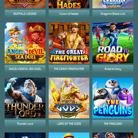
BUFFALO LEGEND
Crown of Hades
Dragon's Blaze Link
ANGELVSDEVIL SEA DUEL
THE GREAT FIREFIGHTER
Road to Glory
Thunder Lord
LORD OF THE GODS
THE PENGUINS