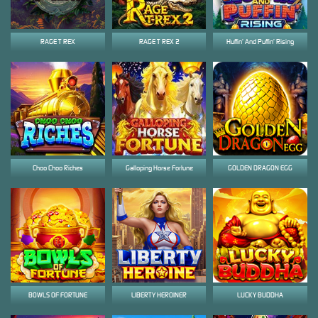
RAGE T-REX
RAGE T-REX 2
Huffin’ And Puffin’ Rising
Choo Choo Riches
Galloping Horse Fortune
GOLDEN DRAGON EGG
BOWLS OF FORTUNE
LIBERTY HEROINER
LUCKY BUDDHA