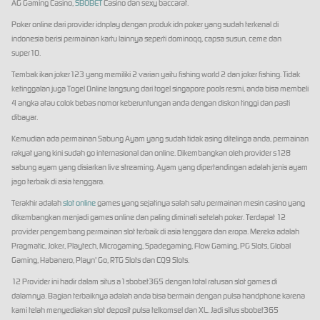
AG Gaming Casino,
SBOBET
Casino dan sexy baccarat.
Poker online dari provider idnplay dengan produk idn poker yang sudah terkenal di
indonesia berisi permainan kartu lainnya seperti dominoqq, capsa susun, ceme dan
super10.
Tembak ikan joker123 yang memiliki 2 varian yaitu fishing world 2 dan joker fishing. Tidak
ketinggalan juga Togel Online langsung dari togel singapore pools resmi, anda bisa membeli
4 angka atau colok bebas nomor keberuntungan anda dengan diskon tinggi dan pasti
dibayar.
Kemudian ada permainan Sabung Ayam yang sudah tidak asing ditelinga anda, permainan
rakyat yang kini sudah go internasional dan online. Dikembangkan oleh provider s128
sabung ayam yang disiarkan live streaming. Ayam yang dipertandingan adalah jenis ayam
jago terbaik di asia tenggara.
Terakhir adalah
slot online
games yang sejatinya salah satu permainan mesin casino yang
dikembangkan menjadi games online dan paling diminati setelah poker. Terdapat 12
provider pengembang permainan slot terbaik di asia tenggara dan eropa. Mereka adalah
Pragmatic, Joker, Playtech, Microgaming, Spadegaming, Flow Gaming, PG Slots, Global
Gaming, Habanero, Playn' Go, RTG Slots dan CQ9 Slots.
12 Provider ini hadir dalam situs a1sbobet365 dengan total ratusan slot games di
dalamnya. Bagian terbaiknya adalah anda bisa bermain dengan pulsa handphone karena
kami telah menyediakan slot deposit pulsa telkomsel dan XL. Jadi situs sbobet365