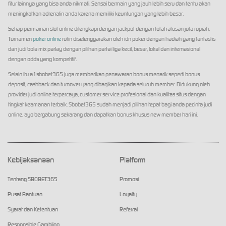
fitur lainnya yang bisa anda nikmati. Sensai bermain yang jauh lebih seru dan tentu akan
meningkatkan adrenalin anda karena memiliki keuntungan yang lebih besar.
Setiap permainan slot online dilengkapi dengan jackpot dengan total ratusan juta rupiah.
Turnamen
poker online
rutin diselenggarakan oleh idn poker dengan hadiah yang fantastis
dan judi bola mix parlay dengan pilihan partai liga kecil, besar, lokal dan internasional
dengan odds yang kompetitif.
Selain itu a1sbobet365 juga memberikan penawaran bonus menarik seperti bonus
deposit, cashback dan turnover yang dibagikan kepada seluruh member. Didukung oleh
provider judi online terpercaya, customer service profesional dan kualitas situs dengan
tingkat keamanan terbaik. Sbobet365 sudah menjadi pilihan tepat bagi anda pecinta judi
online, ayo bergabung sekarang dan dapatkan bonus khusus new member hari ini.
Kebijaksanaan
Platform
Tentang SBOBET365
Promosi
Pusat Bantuan
Loyalty
Syarat dan Ketentuan
Referral
Responsible Gambling