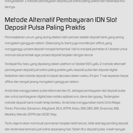
menyediakan 3 metode pembayaran deposit judi online paling praktis dan beberapa fitur
lainnya.
Metode Alternatif Pembayaran IDN Slot
Deposit Pulsa Paling Praktis
Permasalahan umum yang sering dialami oleh pemain adalah deposit bank yang sering
mengalami gangguan sistem. Disamping itu bank juga memiliki jam offline yang
mengganggu proses deposit menjadi terhambat. Hal ini menjadi perhatian A1sbobet untuk
mencari solusi terbaik agar proses deposit berjalan dengan lancar.
Terdapat fitur baru yang dipasang dalam platform a1sbobet365 yaitu 2 metode alternatif
pembayaran deposit judi online paling praktis yaitu deposit pulsa dan deposit digital.
Kelebihan dari metode deposit ini dapat diproses dalam waktu 24 jam 7 hari sepekan tanpa
offline dan sangat jarang mengalami gangguan sistem.
Anda bisa menggunakan pulsa telkomsel dan XL sebagai pembayaran slot deposit pulsa
dan untuk pembayaran digital bisa melalui aplikasi ovo, dana dan gopay. Sedangkan
metode deposit bank masih tetap berlaku. Anda bisa menggunakan bank Cimb Niaga,
Panin, Permata, Danamon, Maybank, BCA, BTPN, Nobu, BNI, DBS, BRI, Sinarmas, BJB,
Mestika, Mandiri, BTPN dan OCBC Nisp.
Tentu saja ini akan membuat permainan berjalan lebih lancar, tidak ada lagi pending deposit
dan anda bisa bermain judi online sepanjang hari. Selain fitur deposit pulsa, masih banyak