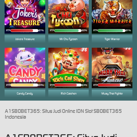
RTP
RTP
90%
RTP
91%
Jokers Treasure
Mr Chu Tycoon
Tiger Warrior
RTP
84%
RTP
83%
RTP
81%
Candy Candy
Rich Caishen
Muay Thai Fighter
A1SBOBET365: Situs Judi Online IDN Slot SBOBET365
Indonesia