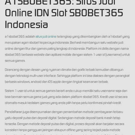
A1SBOBET365: Situs Judi
Online IDN Slot SBOBET365
Indonesia
a1sbobet365 adalah
situs judi online
terlengkap yang dikembangkan oleh a1sbobet yang
merupakan agen sbobet terpercaya indonesia. Berhasil membangun satu website judi
online dengan fitur dan games paling lengkap di indonesia. Platform ini dirilis dengan nama
sbobet365 berbasis website dan aplikasi mobile dengan sistem 1 user id (username) untuk
semua games.
Dirancang dengan desain yang nyaman dimata dan grafik terbaik kemudian dibangun
dengan teknologi multi-user interface. Sehingga platform ini bisa diakses dengan perangkat
berbasis windows, android dan iOS apple dengan tingkat keamanan terbaik.
Sistem 1 user id untuk semua games berarti anda cukup memiliki satu username saja dan
bisa bermain semua game judi yang ada dalam platform sbobet365. Kredit user id secara
otomatis masuk kedalam games yang anda pilih tanpa perlu konfirmasi pindah kredit.
Pendaftaran juga disempurnakan dengan penambahan metode pembayaran terbaru
yaitu deposit pulsa dan deposit digital. Sedangkan metode deposit bank masih tetap
tersedia. Dengan metode deposit pulsa dan digital, proses deposit akan berjalan secara
konsisten tanpa gangguan jaringan ataupun offline yang sering terjadi pada metode