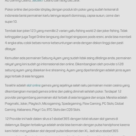
AG Gaming Casino,
SBOBET
Casino dan sexy baccarat.
Poker online dari provider idnplay dengan produk idn poker yang sudah terkenal di
indonesia berisi permainan kartu lainnya seperti dominoqq, capsa susun, ceme dan
super10.
Tembak ikan joker123 yang memiliki 2 varian yaitu fishing world 2 dan joker fishing. Tidak
ketinggalan juga Togel Online langsung dari togel singapore pools resmi, anda bisa membeli
4 angka atau colok bebas nomor keberuntungan anda dengan diskon tinggi dan pasti
dibayar.
Kemudian ada permainan Sabung Ayam yang sudah tidak asing ditelinga anda, permainan
rakyat yang kini sudah go internasional dan online. Dikembangkan oleh provider s128
sabung ayam yang disiarkan live streaming. Ayam yang dipertandingan adalah jenis ayam
jago terbaik di asia tenggara.
Terakhir adalah
slot online
games yang sejatinya salah satu permainan mesin casino yang
dikembangkan menjadi games online dan paling diminati setelah poker. Terdapat 12
provider pengembang permainan slot terbaik di asia tenggara dan eropa. Mereka adalah
Pragmatic, Joker, Playtech, Microgaming, Spadegaming, Flow Gaming, PG Slots, Global
Gaming, Habanero, Playn' Go, RTG Slots dan CQ9 Slots.
12 Provider ini hadir dalam situs a1sbobet365 dengan total ratusan slot games di
dalamnya. Bagian terbaiknya adalah anda bisa bermain dengan pulsa handphone karena
kami telah menyediakan slot deposit pulsa telkomsel dan XL. Jadi situs sbobet365