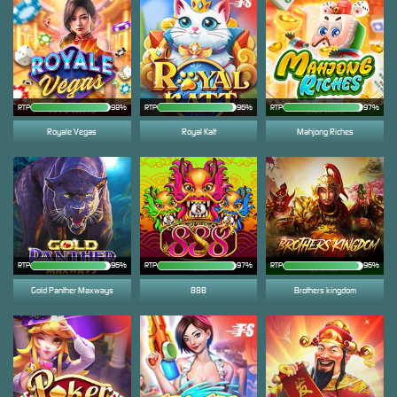
RTP
98%
RTP
96%
RTP
97%
Royale Vegas
Royal Katt
Mahjong Riches
RTP
96%
RTP
97%
RTP
96%
Gold Panther Maxways
888
Brothers kingdom