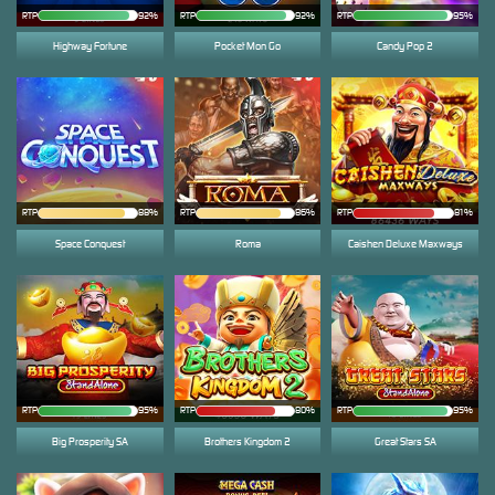
RTP
92%
RTP
92%
RTP
95%
Highway Fortune
Pocket Mon Go
Candy Pop 2
RTP
88%
RTP
86%
RTP
81%
Space Conquest
Roma
Caishen Deluxe Maxways
RTP
95%
RTP
80%
RTP
95%
Big Prosperity SA
Brothers Kingdom 2
Great Stars SA