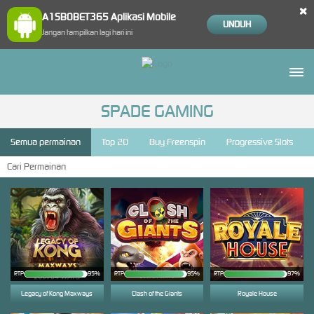
×
A1SBOBET365 Aplikasi Mobile
UNDUH
Jangan tampilkan lagi hari ini
SPADE GAMING
Semua permainan
Top 20
Buy Freenspin
Progressive Slots
RTP
95%
RTP
95%
RTP
97%
Legacy of Kong Maxways
Clash of the Giants
Royale House