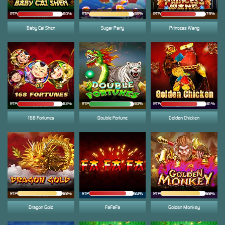
RTP
80%
RTP
89%
RTP
79%
Baby Cai Shen
Sugar Party
Princess Wang
RTP
82%
RTP
93%
RTP
81%
168 Fortunes
Double Fortune
Golden Chicken
RTP
88%
RTP
RTP
88%
Dragon Gold
FaFaFa
Golden Monkey