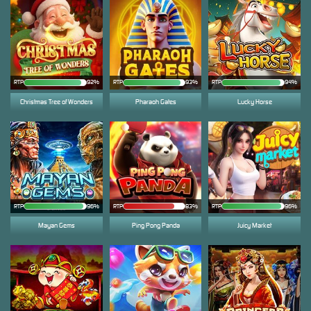
RTP
92%
RTP
RTP
94%
Christmas Tree of Wonders
Pharaoh Gates
Lucky Horse
RTP
96%
RTP
83%
RTP
96%
Mayan Gems
Ping Pong Panda
Juicy Market