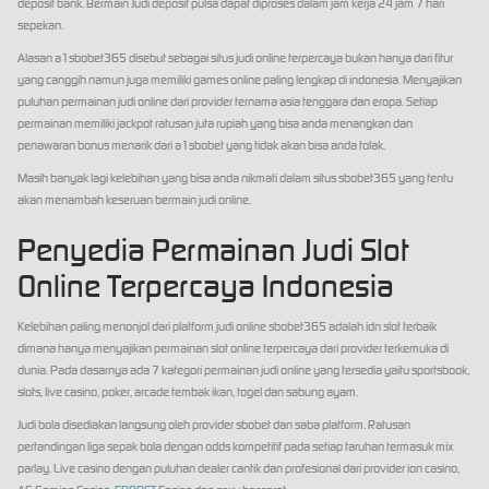
deposit bank. Bermain Judi deposit pulsa dapat diproses dalam jam kerja 24 jam 7 hari
sepekan.
Alasan a1sbobet365 disebut sebagai situs judi online terpercaya bukan hanya dari fitur
yang canggih namun juga memiliki games online paling lengkap di indonesia. Menyajikan
puluhan permainan judi online dari provider ternama asia tenggara dan eropa. Setiap
permainan memiliki jackpot ratusan juta rupiah yang bisa anda menangkan dan
penawaran bonus menarik dari a1sbobet yang tidak akan bisa anda tolak.
Masih banyak lagi kelebihan yang bisa anda nikmati dalam situs sbobet365 yang tentu
akan menambah keseruan bermain judi online.
Penyedia Permainan Judi Slot
Online Terpercaya Indonesia
Kelebihan paling menonjol dari platform judi online sbobet365 adalah idn slot terbaik
dimana hanya menyajikan permainan slot online terpercaya dari provider terkemuka di
dunia. Pada dasarnya ada 7 kategori permainan judi online yang tersedia yaitu sportsbook,
slots, live casino, poker, arcade tembak ikan, togel dan sabung ayam.
Judi bola disediakan langsung oleh provider sbobet dan saba platform. Ratusan
pertandingan liga sepak bola dengan odds kompetitif pada setiap taruhan termasuk mix
parlay. Live casino dengan puluhan dealer cantik dan profesional dari provider ion casino,