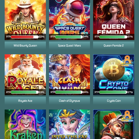
RTP
82%
RTP
94%
RTP
91%
Wild Bounty Queen
Space Quest: Mars
Queen Femida 2
RTP
93%
RTP
94%
RTP
97%
Royale Ace
Clash of Olympus
Crypto Coin