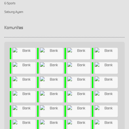
E-Sports
Sabung Ayam
Komunitas