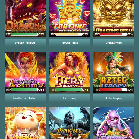
RTP
95%
RTP
85%
RTP
81%
Dragon Treasure
Fortune Realm
Dragon Wish
RTP
96%
RTP
97%
RTP
82%
Into the Fay: Ashley
Fiery Lady
Aztec Legacy