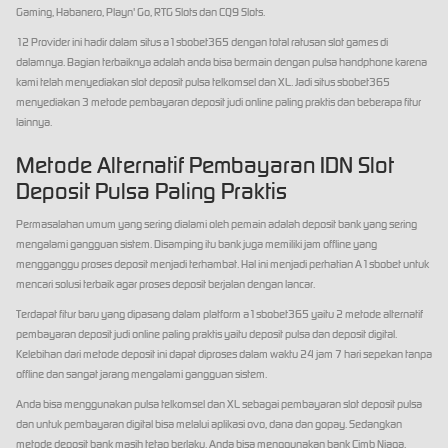
Gaming, Habanero, Playn' Go, RTG Slots dan CQ9 Slots.
12 Provider ini hadir dalam situs a1sbobet365 dengan total ratusan slot games di
dalamnya. Bagian terbaiknya adalah anda bisa bermain dengan pulsa handphone karena
kami telah menyediakan slot deposit pulsa telkomsel dan XL. Jadi situs sbobet365
menyediakan 3 metode pembayaran deposit judi online paling praktis dan beberapa fitur
lainnya.
Metode Alternatif Pembayaran IDN Slot
Deposit Pulsa Paling Praktis
Permasalahan umum yang sering dialami oleh pemain adalah deposit bank yang sering
mengalami gangguan sistem. Disamping itu bank juga memiliki jam offline yang
mengganggu proses deposit menjadi terhambat. Hal ini menjadi perhatian A1sbobet untuk
mencari solusi terbaik agar proses deposit berjalan dengan lancar.
Terdapat fitur baru yang dipasang dalam platform a1sbobet365 yaitu 2 metode alternatif
pembayaran deposit judi online paling praktis yaitu deposit pulsa dan deposit digital.
Kelebihan dari metode deposit ini dapat diproses dalam waktu 24 jam 7 hari sepekan tanpa
offline dan sangat jarang mengalami gangguan sistem.
Anda bisa menggunakan pulsa telkomsel dan XL sebagai pembayaran slot deposit pulsa
dan untuk pembayaran digital bisa melalui aplikasi ovo, dana dan gopay. Sedangkan
metode deposit bank masih tetap berlaku. Anda bisa menggunakan bank Cimb Niaga,