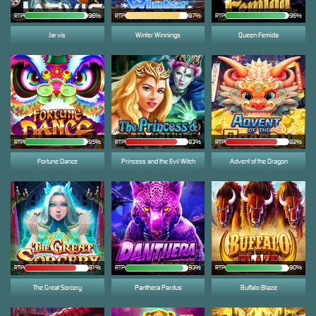
RTP
96%
RTP
87%
RTP
96%
Jarvis
Winter Winnings
Queen Femida
RTP
95%
RTP
83%
RTP
82%
Fortune Dance
Princess and the Evil Witch
Advent of the Dragon
RTP
81%
RTP
93%
RTP
90%
The Great Sorcery
Panthera Pardus
Buffalo Blaze