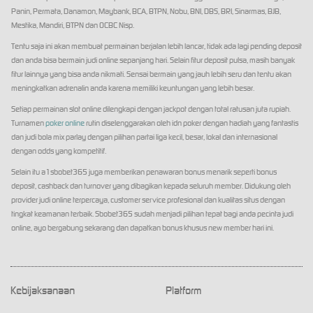
Panin, Permata, Danamon, Maybank, BCA, BTPN, Nobu, BNI, DBS, BRI, Sinarmas, BJB,
Mestika, Mandiri, BTPN dan OCBC Nisp.
Tentu saja ini akan membuat permainan berjalan lebih lancar, tidak ada lagi pending deposit
dan anda bisa bermain judi online sepanjang hari. Selain fitur deposit pulsa, masih banyak
fitur lainnya yang bisa anda nikmati. Sensai bermain yang jauh lebih seru dan tentu akan
meningkatkan adrenalin anda karena memiliki keuntungan yang lebih besar.
Setiap permainan slot online dilengkapi dengan jackpot dengan total ratusan juta rupiah.
Turnamen
poker online
rutin diselenggarakan oleh idn poker dengan hadiah yang fantastis
dan judi bola mix parlay dengan pilihan partai liga kecil, besar, lokal dan internasional
dengan odds yang kompetitif.
Selain itu a1sbobet365 juga memberikan penawaran bonus menarik seperti bonus
deposit, cashback dan turnover yang dibagikan kepada seluruh member. Didukung oleh
provider judi online terpercaya, customer service profesional dan kualitas situs dengan
tingkat keamanan terbaik. Sbobet365 sudah menjadi pilihan tepat bagi anda pecinta judi
online, ayo bergabung sekarang dan dapatkan bonus khusus new member hari ini.
Kebijaksanaan
Platform