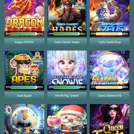
RTP
95%
RTP
96%
RTP
88%
Dragon FAFAFA
God's Gambit : Hades
God's Gambit Zeus
RTP
95%
RTP
98%
RTP
85%
Apes Squad
Into the Fay: Snowie
Classic Diamond X5