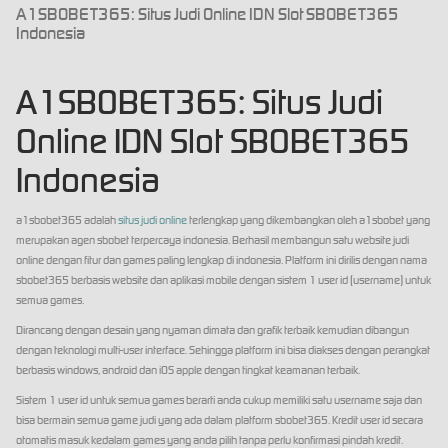
A1SBOBET365: Situs Judi Online IDN Slot SBOBET365
Indonesia
A1SBOBET365: Situs Judi
Online IDN Slot SBOBET365
Indonesia
a1sbobet365 adalah
situs judi online
terlengkap yang dikembangkan oleh a1sbobet yang
merupakan agen sbobet terpercaya indonesia. Berhasil membangun satu website judi
online dengan fitur dan games paling lengkap di indonesia. Platform ini dirilis dengan nama
sbobet365 berbasis website dan aplikasi mobile dengan sistem 1 user id (username) untuk
semua games.
Dirancang dengan desain yang nyaman dimata dan grafik terbaik kemudian dibangun
dengan teknologi multi-user interface. Sehingga platform ini bisa diakses dengan perangkat
berbasis windows, android dan iOS apple dengan tingkat keamanan terbaik.
Sistem 1 user id untuk semua games berarti anda cukup memiliki satu username saja dan
bisa bermain semua game judi yang ada dalam platform sbobet365. Kredit user id secara
otomatis masuk kedalam games yang anda pilih tanpa perlu konfirmasi pindah kredit.