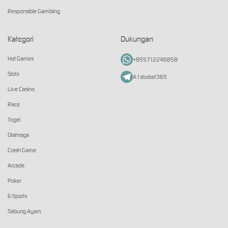
Responsible Gambling
Kategori
Dukungan
Hot Games
+855712246858
Slots
A1sbobet365
Live Casino
Race
Togel
Olahraga
Crash Game
Arcade
Poker
E-Sports
Sabung Ayam