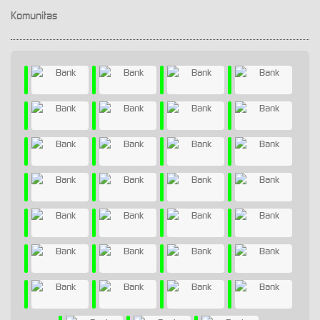
Komunitas