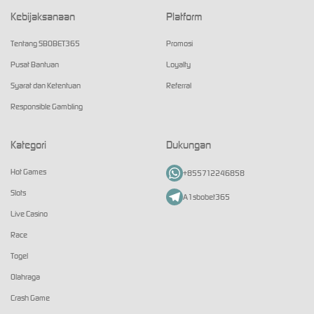
Kebijaksanaan
Platform
Tentang SBOBET365
Promosi
Pusat Bantuan
Loyalty
Syarat dan Ketentuan
Referral
Responsible Gambling
Kategori
Dukungan
Hot Games
+855712246858
Slots
A1sbobet365
Live Casino
Race
Togel
Olahraga
Crash Game