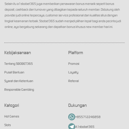
Selain itu a1sbobet365 juga memberikan penawaran bonus menarik seperti bonus
deposit, cashback dan turnover yang dibagikan kepada seluruh member. Didukung oleh
provider judi online terpercaya, customer service profesional dan kualitas situs dengan
tingkat keamanan terbaik. Sbobet365 sudah menjadi pilihan tepat bagi anda pecinta judi
online, ayo bergabung sekarang dan dapatkan bonus khusus new member hari ini.
Kebijaksanaan
Platform
Tentang SBOBET365
Promosi
Pusat Bantuan
Loyalty
Syarat dan Ketentuan
Referral
Responsible Gambling
Kategori
Dukungan
Hot Games
+855712246858
Slots
A1sbobet365