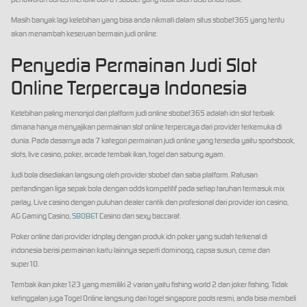
Masih banyak lagi kelebihan yang bisa anda nikmati dalam situs sbobet365 yang tentu
akan menambah keseruan bermain judi online.
Penyedia Permainan Judi Slot
Online Terpercaya Indonesia
Kelebihan paling menonjol dari platform judi online sbobet365 adalah idn slot terbaik
dimana hanya menyajikan permainan slot online terpercaya dari provider terkemuka di
dunia. Pada dasarnya ada 7 kategori permainan judi online yang tersedia yaitu sportsbook,
slots, live casino, poker, arcade tembak ikan, togel dan sabung ayam.
Judi bola disediakan langsung oleh provider sbobet dan saba platform. Ratusan
pertandingan liga sepak bola dengan odds kompetitif pada setiap taruhan termasuk mix
parlay. Live casino dengan puluhan dealer cantik dan profesional dari provider ion casino,
AG Gaming Casino,
SBOBET
Casino dan sexy baccarat.
Poker online dari provider idnplay dengan produk idn poker yang sudah terkenal di
indonesia berisi permainan kartu lainnya seperti dominoqq, capsa susun, ceme dan
super10.
Tembak ikan joker123 yang memiliki 2 varian yaitu fishing world 2 dan joker fishing. Tidak
ketinggalan juga Togel Online langsung dari togel singapore pools resmi, anda bisa membeli