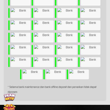
* Selama bank maintenance dan bank offline deposit dan penarikan tidak dapat
diproses