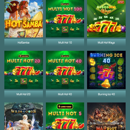
HotSamba
Multi Hot 10
Multi Hot Ways
Multi Hot 20
Multi Hot 40
Burning Ice 40