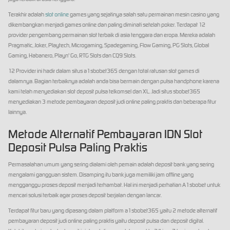
Terakhir adalah
slot online
games yang sejatinya salah satu permainan mesin casino yang
dikembangkan menjadi games online dan paling diminati setelah poker. Terdapat 12
provider pengembang permainan slot terbaik di asia tenggara dan eropa. Mereka adalah
Pragmatic, Joker, Playtech, Microgaming, Spadegaming, Flow Gaming, PG Slots, Global
Gaming, Habanero, Playn' Go, RTG Slots dan CQ9 Slots.
12 Provider ini hadir dalam situs a1sbobet365 dengan total ratusan slot games di
dalamnya. Bagian terbaiknya adalah anda bisa bermain dengan pulsa handphone karena
kami telah menyediakan slot deposit pulsa telkomsel dan XL. Jadi situs sbobet365
menyediakan 3 metode pembayaran deposit judi online paling praktis dan beberapa fitur
lainnya.
Metode Alternatif Pembayaran IDN Slot
Deposit Pulsa Paling Praktis
Permasalahan umum yang sering dialami oleh pemain adalah deposit bank yang sering
mengalami gangguan sistem. Disamping itu bank juga memiliki jam offline yang
mengganggu proses deposit menjadi terhambat. Hal ini menjadi perhatian A1sbobet untuk
mencari solusi terbaik agar proses deposit berjalan dengan lancar.
Terdapat fitur baru yang dipasang dalam platform a1sbobet365 yaitu 2 metode alternatif
pembayaran deposit judi online paling praktis yaitu deposit pulsa dan deposit digital.