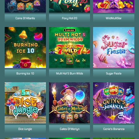
Coins Of Atlantis
Foxy Hot 20
WildMultiStar
Burning Ice 10
Multi Hot 5 Burn Wilds
Sugar Fiesta
Dice Jungle
Gates Of Merlyn
Genie's Bonanza