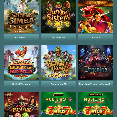
Safari Simba
Jungle Sisters
Samurai
Book Of Bonanza
Boka Jamba 10
Dracula's Fortune Halloween Edition