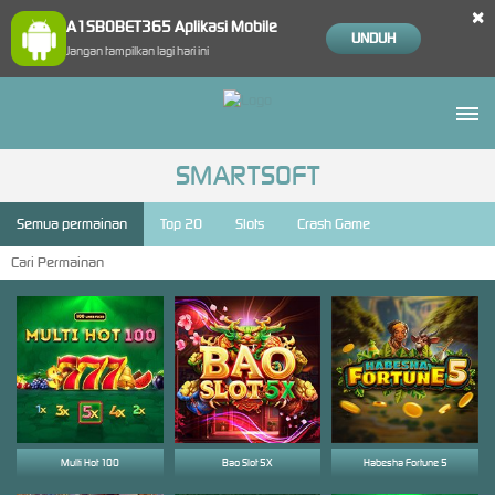
×
A1SBOBET365 Aplikasi Mobile
UNDUH
Jangan tampilkan lagi hari ini
SMARTSOFT
Semua permainan
Top 20
Slots
Crash Game
Multi Hot 100
Bao Slot 5X
Habesha Fortune 5