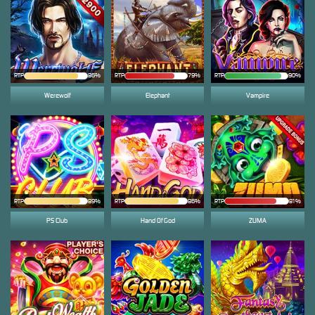
RTP
86%
RTP
79%
RTP
90%
Werewolf
Elephant
Vampire
RTP
89%
RTP
86%
RTP
81%
PS Club
Hand Of God
ZUMA