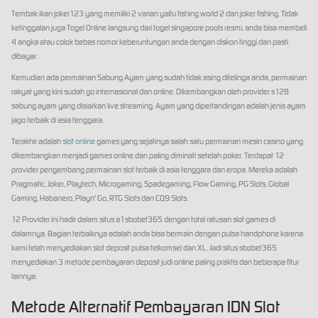
Tembak ikan joker123 yang memiliki 2 varian yaitu fishing world 2 dan joker fishing. Tidak
ketinggalan juga Togel Online langsung dari togel singapore pools resmi, anda bisa membeli
4 angka atau colok bebas nomor keberuntungan anda dengan diskon tinggi dan pasti
dibayar.
Kemudian ada permainan Sabung Ayam yang sudah tidak asing ditelinga anda, permainan
rakyat yang kini sudah go internasional dan online. Dikembangkan oleh provider s128
sabung ayam yang disiarkan live streaming. Ayam yang dipertandingan adalah jenis ayam
jago terbaik di asia tenggara.
Terakhir adalah
slot online
games yang sejatinya salah satu permainan mesin casino yang
dikembangkan menjadi games online dan paling diminati setelah poker. Terdapat 12
provider pengembang permainan slot terbaik di asia tenggara dan eropa. Mereka adalah
Pragmatic, Joker, Playtech, Microgaming, Spadegaming, Flow Gaming, PG Slots, Global
Gaming, Habanero, Playn' Go, RTG Slots dan CQ9 Slots.
12 Provider ini hadir dalam situs a1sbobet365 dengan total ratusan slot games di
dalamnya. Bagian terbaiknya adalah anda bisa bermain dengan pulsa handphone karena
kami telah menyediakan slot deposit pulsa telkomsel dan XL. Jadi situs sbobet365
menyediakan 3 metode pembayaran deposit judi online paling praktis dan beberapa fitur
lainnya.
Metode Alternatif Pembayaran IDN Slot