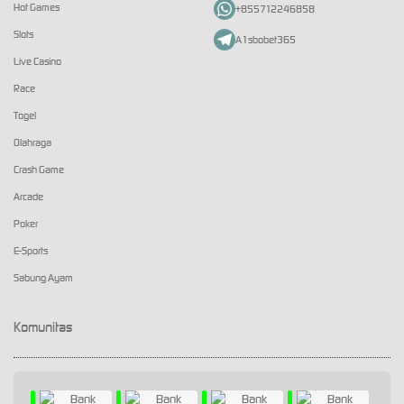
Hot Games
+855712246858
Slots
A1sbobet365
Live Casino
Race
Togel
Olahraga
Crash Game
Arcade
Poker
E-Sports
Sabung Ayam
Komunitas