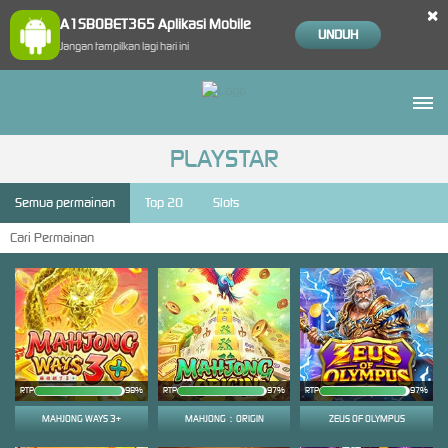
×
A1SBOBET365 Aplikasi Mobile
UNDUH
Jangan tampilkan lagi hari ini
PLAYSTAR
Semua permainan
Top 20
Slots
RTP
98%
RTP
97%
RTP
97%
MAHJONG WAYS 3+
MAHJONG：ORIGIN
ZEUS OF OLYMPUS