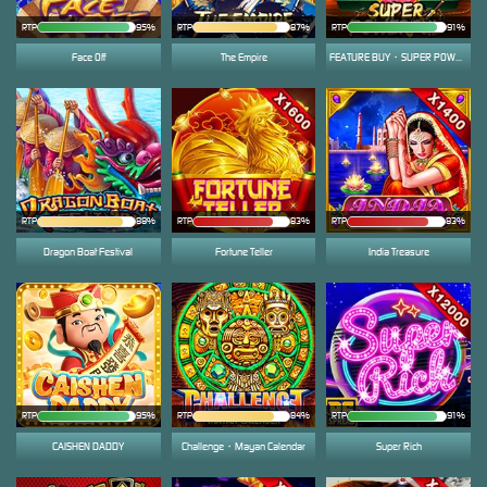
RTP
95%
RTP
87%
RTP
91%
Face Off
The Empire
FEATURE BUY・SUPER POWERFUL
RTP
88%
RTP
83%
RTP
83%
Dragon Boat Festival
Fortune Teller
India Treasure
RTP
95%
RTP
84%
RTP
91%
CAISHEN DADDY
Challenge・Mayan Calendar
Super Rich