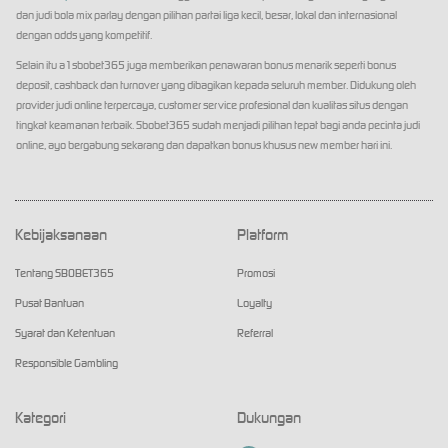
dan judi bola mix parlay dengan pilihan partai liga kecil, besar, lokal dan internasional
dengan odds yang kompetitif.
Selain itu a1sbobet365 juga memberikan penawaran bonus menarik seperti bonus
deposit, cashback dan turnover yang dibagikan kepada seluruh member. Didukung oleh
provider judi online terpercaya, customer service profesional dan kualitas situs dengan
tingkat keamanan terbaik. Sbobet365 sudah menjadi pilihan tepat bagi anda pecinta judi
online, ayo bergabung sekarang dan dapatkan bonus khusus new member hari ini.
Kebijaksanaan
Platform
Tentang SBOBET365
Promosi
Pusat Bantuan
Loyalty
Syarat dan Ketentuan
Referral
Responsible Gambling
Kategori
Dukungan