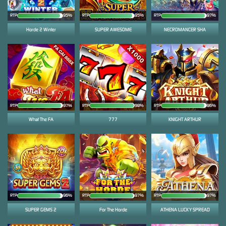
RTP
95%
RTP
95%
RTP
97%
Horde 2 Winter
SUPER AWESOME
NECROMANCER SHA
RTP
97%
RTP
98%
RTP
96%
What The FA
777
KNIGHT ARTHUR
RTP
96%
RTP
97%
RTP
97%
SUPER GEMS 2
For The Horde
ATHENA LUCKY SPREAD