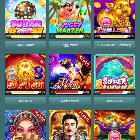
RTP
86%
RTP
87%
RTP
89%
SUGAR BOOM
Piggy Master
FEATURE BUY - Golden Pig
RTP
84%
RTP
83%
RTP
82%
DA FU GUI
Moon Festival
SUPER LUCKY