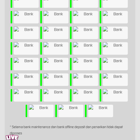
* Selama bank maintenance dan bank offline deposit dan penarikan tidak dapat
diproses