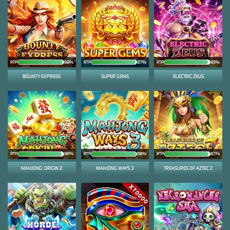
RTP
98%
RTP
97%
RTP
95%
BOUNTY EXPRESS
SUPER GEMS
ELECTRIC ZEUS
RTP
96%
RTP
98%
RTP
97%
MAHJONG: ORIGIN 2
MAHJONG WAYS 3
TREASURES OF AZTEC Z