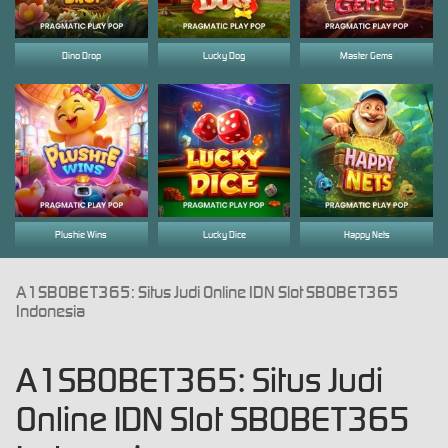
Dino Drop
Lucky Dog
Master Gems
Plushie Wins
Lucky Dice
Happy Nets
A1SBOBET365: Situs Judi Online IDN Slot SBOBET365
Indonesia
A1SBOBET365: Situs Judi
Online IDN Slot SBOBET365