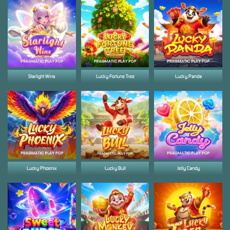
Starlight Wins
Lucky Fortune Tree
Lucky Panda
Lucky Phoenix
Lucky Bull
Jelly Candy