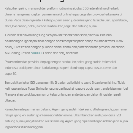
Kelebihan paling menonjol dari platform judi online sbobet365 adalah idn slot terbaik
dimana hanya menyajikan permainan slot online terpercaya dari provider terkemuka di
dunia. Pada dasarnya ada 7 kategori permainan judi online yang tersedia yaitu sportsbook,
slots, live casino, poker, arcade tembak ikan, togel dan sabung ayam.
Judi bola disediakan langsung oleh provider sbobet dan saba platform. Ratusan
pertandingan liga sepak bola dengan odds kompetitif pada setiap taruhan termasuk mix
parlay. Live casino dengan puluhan dealer cantik dan profesional dari provider ion casino,
AG Gaming Casino,
SBOBET
Casino dan sexy baccarat.
Poker online dari provider idnplay dengan produk idn poker yang sudah terkenal di
indonesia berisi permainan kartu lainnya seperti dominoqq, capsa susun, ceme dan
super10.
Tembak ikan joker123 yang memiliki 2 varian yaitu fishing world 2 dan joker fishing. Tidak
ketinggalan juga Togel Online langsung dari togel singapore pools resmi, anda bisa membeli
4 angka atau colok bebas nomor keberuntungan anda dengan diskon tinggi dan pasti
dibayar.
Kemudian ada permainan Sabung Ayam yang sudah tidak asing ditelinga anda, permainan
rakyat yang kini sudah go internasional dan online. Dikembangkan oleh provider s128
sabung ayam yang disiarkan live streaming. Ayam yang dipertandingan adalah jenis ayam
jago terbaik di asia tenggara.