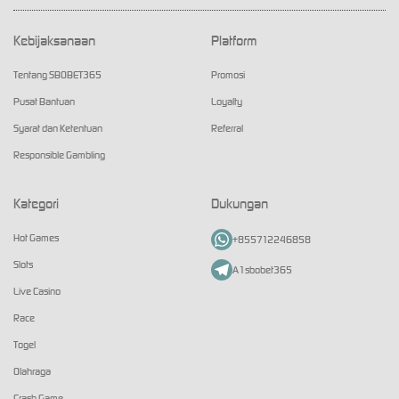
Kebijaksanaan
Platform
Tentang SBOBET365
Promosi
Pusat Bantuan
Loyalty
Syarat dan Ketentuan
Referral
Responsible Gambling
Kategori
Dukungan
Hot Games
+855712246858
Slots
A1sbobet365
Live Casino
Race
Togel
Olahraga
Crash Game