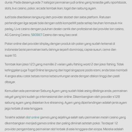
dunia. Pada dasarnya ada 7 kategori permainan judi online yang tersedia yaitu sportsbook,
slots, live casino, poker, arcade tembak ikan, togel dan sabung ayam.
Judi bola disediakan langsung oleh provider sbobet dan saba platform. Ratusan
pertandingan liga sepak bola dengan odds kompetitif pada setiap taruhan termasuk mix
parlay. Live casino dengan puluhan dealer cantik dan profesional dari provider ion casino,
AG Gaming Casino,
SBOBET
Casino dan sexy baccarat.
Poker online dari provider idnplay dengan produk idn poker yang sudah terkenal di
indonesia berisi permainan kartu lainnya seperti dominoqq, capsa susun, ceme dan
super10.
Tembak ikan joker123 yang memiliki 2 varian yaitu fishing world 2 dan joker fishing. Tidak
ketinggalan juga Togel Online langsung dari togel singapore pools resmi, anda bisa membeli
4 angka atau colok bebas nomor keberuntungan anda dengan diskon tinggi dan pasti
dibayar.
Kemudian ada permainan Sabung Ayam yang sudah tidak asing ditelinga anda, permainan
rakyat yang kini sudah go internasional dan online. Dikembangkan oleh provider s128
sabung ayam yang disiarkan live streaming. Ayam yang dipertandingan adalah jenis ayam
jago terbaik di asia tenggara.
Terakhir adalah
slot online
games yang sejatinya salah satu permainan mesin casino yang
dikembangkan menjadi games online dan paling diminati setelah poker. Terdapat 12
provider pengembang permainan slot terbaik di asia tenggara dan eropa. Mereka adalah