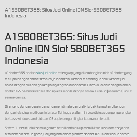
A1SBOBET365: Situs Judi Online IDN Slot SBOBET365
Indonesia
A1SBOBET365: Situs Judi
Online IDN Slot SBOBET365
Indonesia
a1sbobet365 adalah
situs judi online
terlengkap yang dikembangkan oleh a1sbobet yang
merupakan agen sbobet terpercaya indonesia. Berhasil membangun satu website judi
online dengan fitur dan games paling lengkap di indonesia. Platform ini dirilis dengan nama
sbobet365 berbasis website dan aplikasi mobile dengan sistem 1 user id (username) untuk
semua games.
Dirancang dengan desain yang nyaman dimata dan grafik terbaik kemudian dibangun
dengan teknologi multi-user interface. Sehingga platform ini bisa diakses dengan perangkat
berbasis windows, android dan iOS apple dengan tingkat keamanan terbaik.
Sistem 1 user id untuk semua games berarti anda cukup memiliki satu username saja dan
bisa bermain semua game judi yang ada dalam platform sbobet365. Kredit user id secara