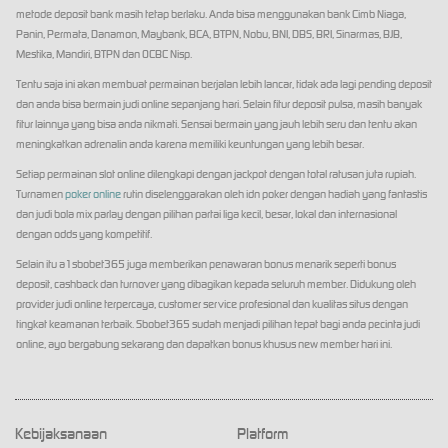
metode deposit bank masih tetap berlaku. Anda bisa menggunakan bank Cimb Niaga,
Panin, Permata, Danamon, Maybank, BCA, BTPN, Nobu, BNI, DBS, BRI, Sinarmas, BJB,
Mestika, Mandiri, BTPN dan OCBC Nisp.
Tentu saja ini akan membuat permainan berjalan lebih lancar, tidak ada lagi pending deposit
dan anda bisa bermain judi online sepanjang hari. Selain fitur deposit pulsa, masih banyak
fitur lainnya yang bisa anda nikmati. Sensai bermain yang jauh lebih seru dan tentu akan
meningkatkan adrenalin anda karena memiliki keuntungan yang lebih besar.
Setiap permainan slot online dilengkapi dengan jackpot dengan total ratusan juta rupiah.
Turnamen
poker online
rutin diselenggarakan oleh idn poker dengan hadiah yang fantastis
dan judi bola mix parlay dengan pilihan partai liga kecil, besar, lokal dan internasional
dengan odds yang kompetitif.
Selain itu a1sbobet365 juga memberikan penawaran bonus menarik seperti bonus
deposit, cashback dan turnover yang dibagikan kepada seluruh member. Didukung oleh
provider judi online terpercaya, customer service profesional dan kualitas situs dengan
tingkat keamanan terbaik. Sbobet365 sudah menjadi pilihan tepat bagi anda pecinta judi
online, ayo bergabung sekarang dan dapatkan bonus khusus new member hari ini.
Kebijaksanaan
Platform