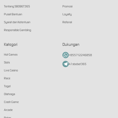
Tentang SBOBET365
Promosi
Pusat Bantuan
Loyalty
Syarat dan Ketentuan
Referral
Responsible Gambling
Kategori
Dukungan
Hot Games
+855712246858
Slots
A1sbobet365
Live Casino
Race
Togel
Olahraga
Crash Game
Arcade
Poker