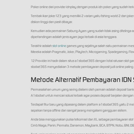
Poker online dari provider idnplay dengan produk idn poker yang sudah terk
Tembak ikan joker123 yang memiliki 2 varian yaitu fishing world 2 dan jok
diskon tinggi dan pasti dibayar.
Kemudian ada permainan Sabung Ayam yang sudah tidak asing ditelinga and
dipertandingan adalah jenis ayam jago terbaik di asia tenggara.
Terakhir adalah
slot online
games yang sejatinya salah satu permainan mesin
Mereka adalah Pragmatic, Joker, Playtech, Microgaming, Spadegaming, Flow 
12 Provider ini hadir dalam situs a1sbobet365 dengan total ratusan slot 
sbobet365 menyediakan 3 metode pembayaran deposit judi online paling pra
Metode Alternatif Pembayaran IDN S
Permasalahan umum yang sering dialami oleh pemain adalah deposit bank y
A1sbobet untuk mencari solusi terbaik agar proses deposit berjalan dengan 
Terdapat fitur baru yang dipasang dalam platform a1sbobet365 yaitu 2 metode
sepekan tanpa offline dan sangat jarang mengalami gangguan sistem.
Anda bisa menggunakan pulsa telkomsel dan XL sebagai pembayaran slot d
Cimb Niaga, Panin, Permata, Danamon, Maybank, BCA, BTPN, Nobu, BNI, DBS,