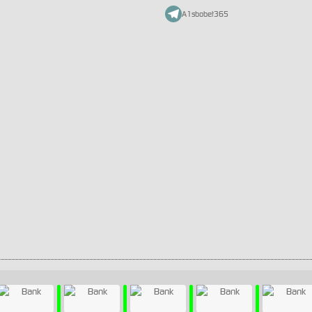
A1sbobet365