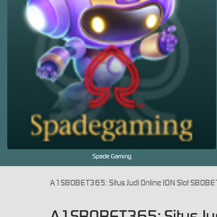
Spade Gaming
A1SBOBET365: Situs Judi Online IDN Slot SBOB
A1SBOBET365: Situs Jud