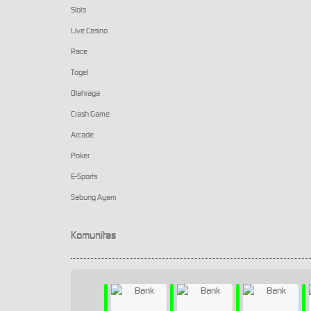
Slots
Live Casino
Race
Togel
Olahraga
Crash Game
Arcade
Poker
E-Sports
Sabung Ayam
Komunitas