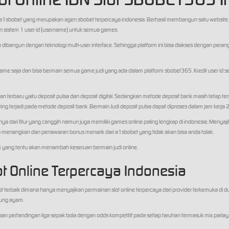
sbobet yang merupakan agen sbobet terpercaya indonesia. Berhasil membangun satu website judi 
an sistem 1 user id (username) untuk semua games.
ibangun dengan teknologi multi-user interface. Sehingga platform ini bisa diakses dengan pera
name saja dan bisa bermain semua game judi yang ada dalam platform sbobet365. Kredit user id 
aru yaitu deposit pulsa dan deposit digital. Sedangkan metode deposit bank masih tetap terse
ing terjadi pada metode deposit bank. Bermain Judi deposit pulsa dapat diproses dalam jam kerja 
ya dari fitur yang canggih namun juga memiliki games online paling lengkap di indonesia. Menyaji
nda menangkan dan penawaran bonus menarik dari a1sbobet yang tidak akan bisa anda tolak.
5 yang tentu akan menambah keseruan bermain judi online.
t Online Terpercaya Indonesia
lot terbaik dimana hanya menyajikan permainan slot online terpercaya dari provider terkemuka di d
abung ayam.
san pertandingan liga sepak bola dengan odds kompetitif pada setiap taruhan termasuk mix parlay. 