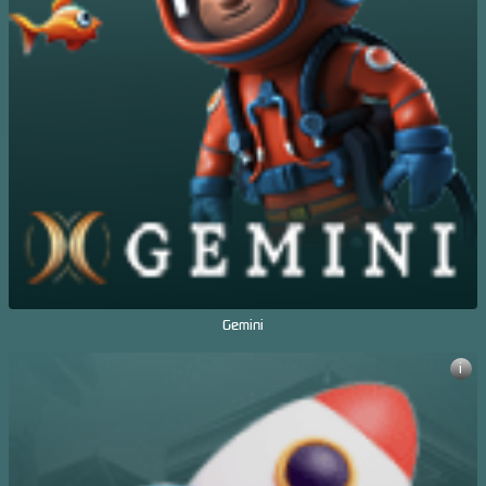
Gemini
i