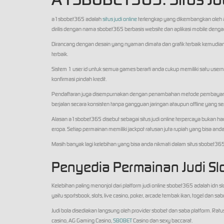
a1sbobet365 adalah
situs judi online
terlengkap yang dikembangkan oleh a1
dirilis dengan nama sbobet365 berbasis website dan aplikasi mobile deng
Dirancang dengan desain yang nyaman dimata dan grafik terbaik kemudian d
terbaik.
Sistem 1 user id untuk semua games berarti anda cukup memiliki satu user
konfirmasi pindah kredit.
Pendaftaran juga disempurnakan dengan penambahan metode pembayaran terb
berjalan secara konsisten tanpa gangguan jaringan ataupun offline yang ser
Alasan a1sbobet365 disebut sebagai situs judi online terpercaya bukan han
eropa. Setiap permainan memiliki jackpot ratusan juta rupiah yang bisa a
Masih banyak lagi kelebihan yang bisa anda nikmati dalam situs sbobet36
Penyedia Permainan Judi Slo
Kelebihan paling menonjol dari platform judi online sbobet365 adalah idn s
yaitu sportsbook, slots, live casino, poker, arcade tembak ikan, togel dan s
Judi bola disediakan langsung oleh provider sbobet dan saba platform. Ratu
casino, AG Gaming Casino,
SBOBET
Casino dan sexy baccarat.