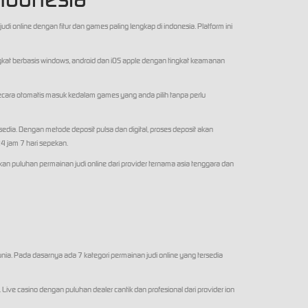
online dengan fitur dan games paling lengkap di indonesia. Platform ini
ngkat berbasis windows, android dan iOS apple dengan tingkat keamanan
secara otomatis masuk kedalam games yang anda pilih tanpa perlu
dia. Dengan metode deposit pulsa dan digital, proses deposit akan
24 jam 7 hari sepekan.
kan puluhan permainan judi online dari provider ternama asia tenggara dan
unia. Pada dasarnya ada 7 kategori permainan judi online yang tersedia
Live casino dengan puluhan dealer cantik dan profesional dari provider ion