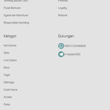
Tentang SBOBET365
Promosi
Pusat Bantuan
Loyalty
Syarat dan Ketentuan
Referral
Responsible Gambling
Kategori
Dukungan
Hot Games
+855712246858
Slots
A1sbobet365
Live Casino
Race
Togel
Olahraga
Crash Game
Arcade
Poker