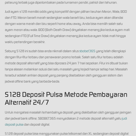
petarung terbaik juga diperlombakan pada turnamen pendiri, patriot dan tahunan.
Judi ayam s128 memiliki odds yang kompetitif dengan pilihan taruhan Meron, Wala, BDD
dan FTD. Meron berarti merah sedangkan wala berarti biru, kedua ayam akan ditandai
dengan warna merah dan biru seperti home atau away. Anda bisa memilih salah satu
ayam meron atau wala. BDD (Both Death Draw) dinyatakan menang jika kedua ayam mati
sedangkan FTD (Full Time Draw) dinyatakan menang jika kedua ayam tidak mati hingga
waktu pertandingan berakhir.
Sabung S128 ini sudah bisa anda nikmati dalam situs
sbobet365
yang telah dilengkapi
dengan fitur-fitur terbaru dan penawaran promo terbaik. Salah satu fitur terbaru adalah
metode deposit alternatif yang bisa diproses 24 jam 7 hari sepekan. Fitur ini dibuat bukan
tanpa alasan melainkan solusi dari satu masalah yang terjadi hampir setiap hari. Masalah
tersebut adalah antrian deposit yang panjang disebabkan oleh gangguan sistem dan
jadwal offline bank yang berbeda-beda.
S128 Deposit Pulsa Metode Pembayaran
Alternatif 24/7
Untuk mengatasi masalah terhambatnya deposit yang diakibatkan oleh gangguan jaringan
dan jadwal bank offline. SBOBET365 menyediakan 2 metode deposit alternatif yaitu
judi
deposit pulsa
dan deposit digital.
S128 deposit pulsa bisa menggunakan pulsa telkomsel dan XL sedangkan deposit digital