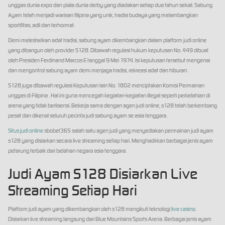
unggas dunia expo dan piala dunia derby yang diadakan setiap dua tahun sekali. Sabung
Ayam telah menjadi warisan filipina yang unik, tradisi budaya yang melambangkan
sportifitas, adil dan terhormat.
Demi melestarikan adat tradisi, sabung ayam dikembangkan dalam platform judi online
yang dibangun oleh provider S128. Dibawah regulasi hukum keputusan No. 449 dibuat
oleh Presiden Ferdinand Marcos E tanggal 9 Mei 1974. Isi keputusan tersebut mengenai
dan mengontrol sabung ayam demi menjaga tradisi, rekreasi adat dan hiburan.
S128 juga dibawah regulasi Keputusan lain No. 1802 menciptakan Komisi Permainan
unggas di Filipina . Hal ini guna mencegah kegiatan-kegiatan illegal seperti perkelahian di
arena yang tidak berlisensi. Bekerja sama dengan agen judi online, s128 telah berkembang
pesat dan dikenal seluruh pecinta judi sabung ayam se asia tenggara.
Situs judi online
sbobet365 salah satu agen judi yang menyediakan permainan judi ayam
s128 yang disiarkan secara live streaming setiap hari. Menghadirkan berbagai jenis ayam
petarung terbaik dari belahan negara asia tenggara.
Judi Ayam S128 Disiarkan Live
Streaming Setiap Hari
Platform judi ayam yang dikembangkan oleh s128 mengikuti teknologi
live casino
.
Disiarkan live streaming langsung dari Blue Mountains Sports Arena. Berbagai jenis ayam