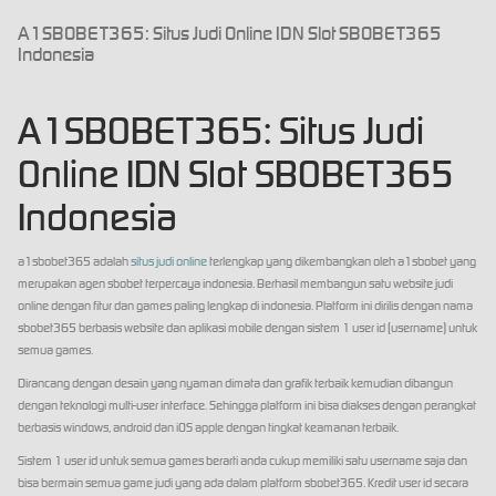
A1SBOBET365: Situs Judi Online IDN Slot SBOBET365
Indonesia
A1SBOBET365: Situs Judi
Online IDN Slot SBOBET365
Indonesia
a1sbobet365 adalah
situs judi online
terlengkap yang dikembangkan oleh a1sbobet yang
merupakan agen sbobet terpercaya indonesia. Berhasil membangun satu website judi
online dengan fitur dan games paling lengkap di indonesia. Platform ini dirilis dengan nama
sbobet365 berbasis website dan aplikasi mobile dengan sistem 1 user id (username) untuk
semua games.
Dirancang dengan desain yang nyaman dimata dan grafik terbaik kemudian dibangun
dengan teknologi multi-user interface. Sehingga platform ini bisa diakses dengan perangkat
berbasis windows, android dan iOS apple dengan tingkat keamanan terbaik.
Sistem 1 user id untuk semua games berarti anda cukup memiliki satu username saja dan
bisa bermain semua game judi yang ada dalam platform sbobet365. Kredit user id secara