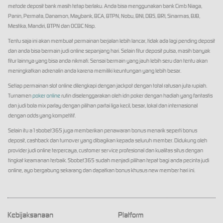
metode deposit bank masih tetap berlaku. Anda bisa menggunakan bank Cimb Niaga,
Panin, Permata, Danamon, Maybank, BCA, BTPN, Nobu, BNI, DBS, BRI, Sinarmas, BJB,
Mestika, Mandiri, BTPN dan OCBC Nisp.
Tentu saja ini akan membuat permainan berjalan lebih lancar, tidak ada lagi pending deposit
dan anda bisa bermain judi online sepanjang hari. Selain fitur deposit pulsa, masih banyak
fitur lainnya yang bisa anda nikmati. Sensai bermain yang jauh lebih seru dan tentu akan
meningkatkan adrenalin anda karena memiliki keuntungan yang lebih besar.
Setiap permainan slot online dilengkapi dengan jackpot dengan total ratusan juta rupiah.
Turnamen
poker online
rutin diselenggarakan oleh idn poker dengan hadiah yang fantastis
dan judi bola mix parlay dengan pilihan partai liga kecil, besar, lokal dan internasional
dengan odds yang kompetitif.
Selain itu a1sbobet365 juga memberikan penawaran bonus menarik seperti bonus
deposit, cashback dan turnover yang dibagikan kepada seluruh member. Didukung oleh
provider judi online terpercaya, customer service profesional dan kualitas situs dengan
tingkat keamanan terbaik. Sbobet365 sudah menjadi pilihan tepat bagi anda pecinta judi
online, ayo bergabung sekarang dan dapatkan bonus khusus new member hari ini.
Kebijaksanaan
Platform