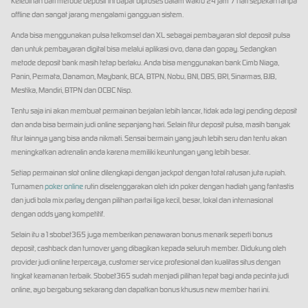
Kelebihan dari metode deposit ini dapat diproses dalam waktu 24 jam 7 hari sepekan tanpa
offline dan sangat jarang mengalami gangguan sistem.
Anda bisa menggunakan pulsa telkomsel dan XL sebagai pembayaran slot deposit pulsa
dan untuk pembayaran digital bisa melalui aplikasi ovo, dana dan gopay. Sedangkan
metode deposit bank masih tetap berlaku. Anda bisa menggunakan bank Cimb Niaga,
Panin, Permata, Danamon, Maybank, BCA, BTPN, Nobu, BNI, DBS, BRI, Sinarmas, BJB,
Mestika, Mandiri, BTPN dan OCBC Nisp.
Tentu saja ini akan membuat permainan berjalan lebih lancar, tidak ada lagi pending deposit
dan anda bisa bermain judi online sepanjang hari. Selain fitur deposit pulsa, masih banyak
fitur lainnya yang bisa anda nikmati. Sensai bermain yang jauh lebih seru dan tentu akan
meningkatkan adrenalin anda karena memiliki keuntungan yang lebih besar.
Setiap permainan slot online dilengkapi dengan jackpot dengan total ratusan juta rupiah.
Turnamen
poker online
rutin diselenggarakan oleh idn poker dengan hadiah yang fantastis
dan judi bola mix parlay dengan pilihan partai liga kecil, besar, lokal dan internasional
dengan odds yang kompetitif.
Selain itu a1sbobet365 juga memberikan penawaran bonus menarik seperti bonus
deposit, cashback dan turnover yang dibagikan kepada seluruh member. Didukung oleh
provider judi online terpercaya, customer service profesional dan kualitas situs dengan
tingkat keamanan terbaik. Sbobet365 sudah menjadi pilihan tepat bagi anda pecinta judi
online, ayo bergabung sekarang dan dapatkan bonus khusus new member hari ini.