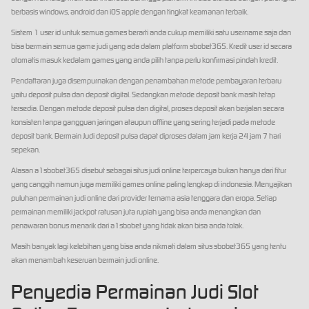
berbasis windows, android dan iOS apple dengan tingkat keamanan terbaik.
Sistem 1 user id untuk semua games berarti anda cukup memiliki satu username saja dan
bisa bermain semua game judi yang ada dalam platform sbobet365. Kredit user id secara
otomatis masuk kedalam games yang anda pilih tanpa perlu konfirmasi pindah kredit.
Pendaftaran juga disempurnakan dengan penambahan metode pembayaran terbaru
yaitu deposit pulsa dan deposit digital. Sedangkan metode deposit bank masih tetap
tersedia. Dengan metode deposit pulsa dan digital, proses deposit akan berjalan secara
konsisten tanpa gangguan jaringan ataupun offline yang sering terjadi pada metode
deposit bank. Bermain Judi deposit pulsa dapat diproses dalam jam kerja 24 jam 7 hari
sepekan.
Alasan a1sbobet365 disebut sebagai situs judi online terpercaya bukan hanya dari fitur
yang canggih namun juga memiliki games online paling lengkap di indonesia. Menyajikan
puluhan permainan judi online dari provider ternama asia tenggara dan eropa. Setiap
permainan memiliki jackpot ratusan juta rupiah yang bisa anda menangkan dan
penawaran bonus menarik dari a1sbobet yang tidak akan bisa anda tolak.
Masih banyak lagi kelebihan yang bisa anda nikmati dalam situs sbobet365 yang tentu
akan menambah keseruan bermain judi online.
Penyedia Permainan Judi Slot