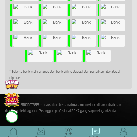
* Selama bank maintenance dan bank offline deposit dan penarikan tidak dapat
diproses
©2026 A1SBOBET365 menawarkan berbagai macam provider pilihan terbaik dan
didukung oleh Layanan Pelanggan profesional 24/7 yang siap melayani Anda.