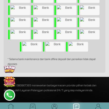
* Selama bank maintenance dan bank offline deposit dan penarikan tidak dapat
diproses
©2026 A1SBOBET365 menawarkan berbagai macam provider pilihan terbaik dan
didukung oleh Layanan Pelanggan profesional 24/7 yang siap melayani Anda.