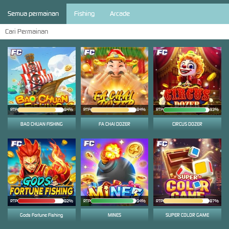
Semua permainan
Fishing
Arcade
RTP
84%
RTP
84%
RTP
93%
BAO CHUAN FISHING
FA CHAI DOZER
CIRCUS DOZER
RTP
82%
RTP
94%
RTP
87%
Gods Fortune Fishing
MINES
SUPER COLOR GAME