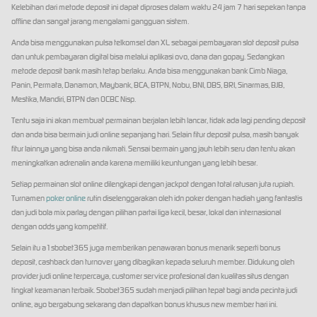
Kelebihan dari metode deposit ini dapat diproses dalam waktu 24 jam 7 hari sepekan tanpa
offline dan sangat jarang mengalami gangguan sistem.
Anda bisa menggunakan pulsa telkomsel dan XL sebagai pembayaran slot deposit pulsa
dan untuk pembayaran digital bisa melalui aplikasi ovo, dana dan gopay. Sedangkan
metode deposit bank masih tetap berlaku. Anda bisa menggunakan bank Cimb Niaga,
Panin, Permata, Danamon, Maybank, BCA, BTPN, Nobu, BNI, DBS, BRI, Sinarmas, BJB,
Mestika, Mandiri, BTPN dan OCBC Nisp.
Tentu saja ini akan membuat permainan berjalan lebih lancar, tidak ada lagi pending deposit
dan anda bisa bermain judi online sepanjang hari. Selain fitur deposit pulsa, masih banyak
fitur lainnya yang bisa anda nikmati. Sensai bermain yang jauh lebih seru dan tentu akan
meningkatkan adrenalin anda karena memiliki keuntungan yang lebih besar.
Setiap permainan slot online dilengkapi dengan jackpot dengan total ratusan juta rupiah.
Turnamen
poker online
rutin diselenggarakan oleh idn poker dengan hadiah yang fantastis
dan judi bola mix parlay dengan pilihan partai liga kecil, besar, lokal dan internasional
dengan odds yang kompetitif.
Selain itu a1sbobet365 juga memberikan penawaran bonus menarik seperti bonus
deposit, cashback dan turnover yang dibagikan kepada seluruh member. Didukung oleh
provider judi online terpercaya, customer service profesional dan kualitas situs dengan
tingkat keamanan terbaik. Sbobet365 sudah menjadi pilihan tepat bagi anda pecinta judi
online, ayo bergabung sekarang dan dapatkan bonus khusus new member hari ini.