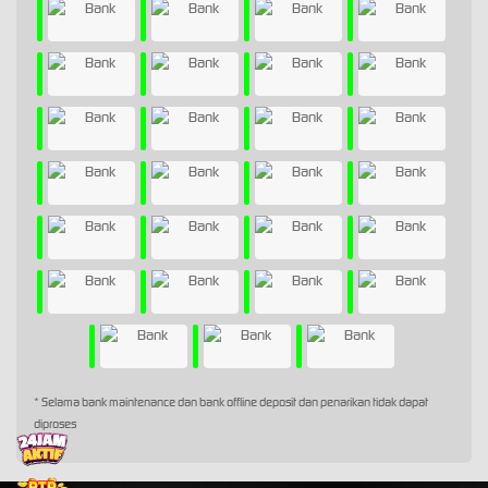
* Selama bank maintenance dan bank offline deposit dan penarikan tidak dapat
diproses