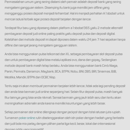
Permasalahan umum yang sering dialami oleh pemain adalah deposit bank yang sering
mengalami gangguan sistem. Disamping itu bank juga memiliki jam offline yang
mengganggu proses deposit menjadi terhambat. Hal ini menjadi perhatian A1sbobet untuk
mencari solusi terbaik agar proses deposit berjalan dengan lancar.
Terdapat fitur baru yang dipasang dalam platform a1sbobet365 yaitu 2 metode alternatif
pembayaran deposit judi online paling praktis yaitu deposit pulsa dan deposit digital.
Kelebihan dari metode deposit ini dapat diproses dalam waktu 24 jam 7 hari sepekan tanpa
offline dan sangat jarang mengalami gangguan sistem.
Anda bisa menggunakan pulsa telkomsel dan XL sebagai pembayaran slot deposit pulsa
dan untuk pembayaran digital bisa melalui aplikasi ovo, dana dan gopay. Sedangkan
metode deposit bank masih tetap berlaku. Anda bisa menggunakan bank Cimb Niaga,
Panin, Permata, Danamon, Maybank, BCA, BTPN, Nobu, BNI, DBS, BRI, Sinarmas, BJB,
Mestika, Mandiri, BTPN dan OCBC Nisp.
Tentu saja ini akan membuat permainan berjalan lebih lancar, tidak ada lagi pending deposit
dan anda bisa bermain judi online sepanjang hari. Selain fitur deposit pulsa, masih banyak
fitur lainnya yang bisa anda nikmati. Sensai bermain yang jauh lebih seru dan tentu akan
meningkatkan adrenalin anda karena memiliki keuntungan yang lebih besar.
Setiap permainan slot online dilengkapi dengan jackpot dengan total ratusan juta rupiah.
Turnamen
poker online
rutin diselenggarakan oleh idn poker dengan hadiah yang fantastis
dan judi bola mix parlay dengan pilihan partai liga kecil, besar, lokal dan internasional
dengan odds yang kompetitif.