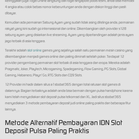
ketinggalan juga Togel Online langsung dari togel singapore pools resmi, anda bisa membeli
4 angka atau colok bebas nomor keberuntungan anda dengan diskon tinggi dan pasti
dibayar.
Kemudian ada permainan Sabung Ayam yang sudah tidak asing ditelinga anda, permainan
rakyat yang kini sudah go internasional dan online. Dikembangkan oleh provider s128
sabung ayam yang disiarkan live streaming. Ayam yang dipertandingan adalah jenis ayam
jago terbaik di asia tenggara.
Terakhir adalah
slot online
games yang sejatinya salah satu permainan mesin casino yang
dikembangkan menjadi games online dan paling diminati setelah poker. Terdapat 12
provider pengembang permainan slot terbaik di asia tenggara dan eropa. Mereka adalah
Pragmatic, Joker, Playtech, Microgaming, Spadegaming, Flow Gaming, PG Slots, Global
Gaming, Habanero, Playn' Go, RTG Slots dan CQ9 Slots.
12 Provider ini hadir dalam situs a1sbobet365 dengan total ratusan slot games di
dalamnya. Bagian terbaiknya adalah anda bisa bermain dengan pulsa handphone karena
kami telah menyediakan slot deposit pulsa telkomsel dan XL. Jadi situs sbobet365
menyediakan 3 metode pembayaran deposit judi online paling praktis dan beberapa fitur
lainnya.
Metode Alternatif Pembayaran IDN Slot
Deposit Pulsa Paling Praktis