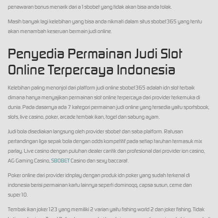
penawaran bonus menarik dari a1sbobet yang tidak akan bisa anda tolak.
Masih banyak lagi kelebihan yang bisa anda nikmati dalam situs sbobet365 yang tentu
akan menambah keseruan bermain judi online.
Penyedia Permainan Judi Slot
Online Terpercaya Indonesia
Kelebihan paling menonjol dari platform judi online sbobet365 adalah idn slot terbaik
dimana hanya menyajikan permainan slot online terpercaya dari provider terkemuka di
dunia. Pada dasarnya ada 7 kategori permainan judi online yang tersedia yaitu sportsbook,
slots, live casino, poker, arcade tembak ikan, togel dan sabung ayam.
Judi bola disediakan langsung oleh provider sbobet dan saba platform. Ratusan
pertandingan liga sepak bola dengan odds kompetitif pada setiap taruhan termasuk mix
parlay. Live casino dengan puluhan dealer cantik dan profesional dari provider ion casino,
AG Gaming Casino,
SBOBET
Casino dan sexy baccarat.
Poker online dari provider idnplay dengan produk idn poker yang sudah terkenal di
indonesia berisi permainan kartu lainnya seperti dominoqq, capsa susun, ceme dan
super10.
Tembak ikan joker123 yang memiliki 2 varian yaitu fishing world 2 dan joker fishing. Tidak