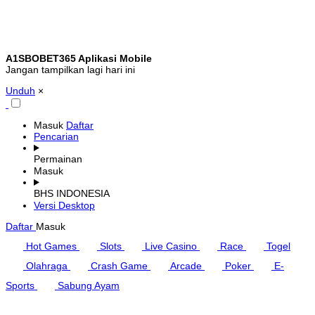
A1SBOBET365 Aplikasi Mobile
Jangan tampilkan lagi hari ini
Unduh
×
Masuk
Daftar
Pencarian
Permainan
Masuk
BHS INDONESIA
Versi Desktop
Daftar
Masuk
Hot Games
Slots
Live Casino
Race
Togel
Olahraga
Crash Game
Arcade
Poker
E-
Sports
Sabung Ayam