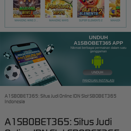
MAHJONG WINS 3 – BLACK SCATTER
MAHJONG WAYS
SUPER ELEMENTS 2
UNDUH
A1SBOBET365 APP
Nikmati berbagai permainan dalam satu
genggaman
UNDUH
PANDUAN INSTALASI
A1SBOBET365: Situs Judi Online IDN Slot SBOBET365
Indonesia
A1SBOBET365: Situs Judi