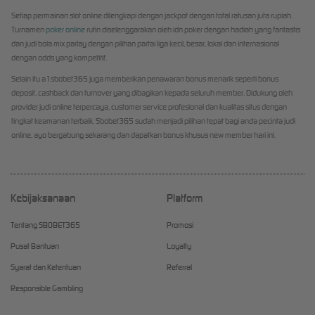
Setiap permainan slot online dilengkapi dengan jackpot dengan total ratusan juta rupiah.
Turnamen
poker online
rutin diselenggarakan oleh idn poker dengan hadiah yang fantastis
dan judi bola mix parlay dengan pilihan partai liga kecil, besar, lokal dan internasional
dengan odds yang kompetitif.
Selain itu a1sbobet365 juga memberikan penawaran bonus menarik seperti bonus
deposit, cashback dan turnover yang dibagikan kepada seluruh member. Didukung oleh
provider judi online terpercaya, customer service profesional dan kualitas situs dengan
tingkat keamanan terbaik. Sbobet365 sudah menjadi pilihan tepat bagi anda pecinta judi
online, ayo bergabung sekarang dan dapatkan bonus khusus new member hari ini.
Kebijaksanaan
Platform
Tentang SBOBET365
Promosi
Pusat Bantuan
Loyalty
Syarat dan Ketentuan
Referral
Responsible Gambling