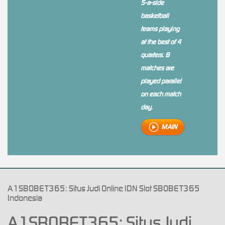
5-a-side
basketball
teams playing
at the best of 4
quarters. 8
matches are
played parallel
on each match
day.
MAIN
A1SBOBET365: Situs Judi Online IDN Slot SBOBET365
Indonesia
A1SBOBET365: Situs Judi