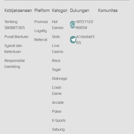
Kebijaksanaan
Platform
Kategori
Dukungan
Komunitas
Tentang
Promosi
Hot
+8557122
SBOBET365
Games
46858
Loyalty
Pusat Bantuan
Slots
A1sbobet3
Referral
65
Syarat dan
Live
Ketentuan
Casino
Responsible
Race
Gambling
Togel
Olahraga
Crash
Game
Arcade
Poker
E-Sports
Sabung