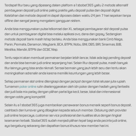
Terdapat fitur baru yang dipasang dalam platform a1sbobet365 yaitu 2 metode alternatif
pembayaran deposit judi online paling praktis yaitu deposit pulsa dan deposit digital.
Kelebihan dari metode deposit ini dapat diproses dalam waktu 24 jam 7 hari sepekan tanpa
offline dan sangat jarang mengalami gangguan sistem.
Anda bisa menggunakan pulsa telkomsel dan XL sebagai pembayaran slot deposit pulsa
dan untuk pembayaran digital bisa melalui aplikasi ovo, dana dan gopay. Sedangkan
metode deposit bank masih tetap berlaku. Anda bisa menggunakan bank Cimb Niaga,
Panin, Permata, Danamon, Maybank, BCA, BTPN, Nobu, BNI, DBS, BRI, Sinarmas, BJB,
Mestika, Mandiri, BTPN dan OCBC Nisp.
Tentu saja ini akan membuat permainan berjalan lebih lancar, tidak ada lagi pending deposit
dan anda bisa bermain judi online sepanjang hari. Selain fitur deposit pulsa, masih banyak
fitur lainnya yang bisa anda nikmati. Sensai bermain yang jauh lebih seru dan tentu akan
meningkatkan adrenalin anda karena memiliki keuntungan yang lebih besar.
Setiap permainan slot online dilengkapi dengan jackpot dengan total ratusan juta rupiah.
Turnamen
poker online
rutin diselenggarakan oleh idn poker dengan hadiah yang fantastis
dan judi bola mix parlay dengan pilihan partai liga kecil, besar, lokal dan internasional
dengan odds yang kompetitif.
Selain itu a1sbobet365 juga memberikan penawaran bonus menarik seperti bonus deposit,
cashback dan turnover yang dibagikan kepada seluruh member. Didukung oleh provider
judi online terpercaya, customer service profesional dan kualitas situs dengan tingkat
keamanan terbaik. Sbobet365 sudah menjadi pilihan tepat bagi anda pecinta judi online,
ayo bergabung sekarang dan dapatkan bonus khusus new member hari ini.