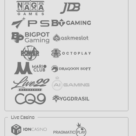
Live Casino