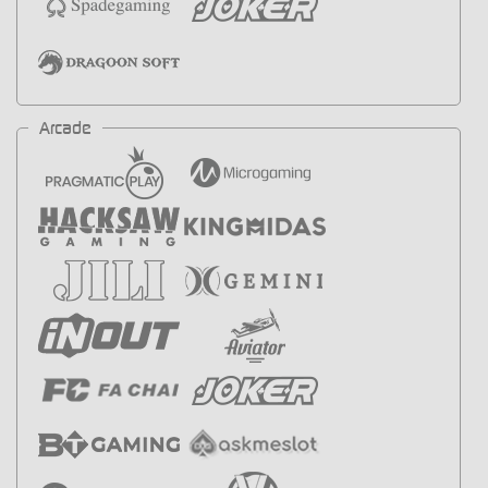
Arcade