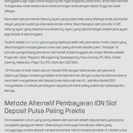
ketinggalan juga Togel Online langsung dari togel singapore pools resmi, anda bisa membeli
4 angka atau colok bebas nomor keberuntungan anda dengan diskon tinggi dan pasti
dibayar.
Kemudian ada permainan Sabung Ayam yang sudah tidak asing ditelinga anda, permainan
rakyat yang kini sudah go internasional dan online. Dikembangkan oleh provider s128
sabung ayam yang disiarkan live streaming. Ayam yang dipertandingan adalah jenis ayam
jago terbaik di asia tenggara.
Terakhir adalah
slot online
games yang sejatinya salah satu permainan mesin casino yang
dikembangkan menjadi games online dan paling diminati setelah poker. Terdapat 12
provider pengembang permainan slot terbaik di asia tenggara dan eropa. Mereka adalah
Pragmatic, Joker, Playtech, Microgaming, Spadegaming, Flow Gaming, PG Slots, Global
Gaming, Habanero, Playn' Go, RTG Slots dan CQ9 Slots.
12 Provider ini hadir dalam situs a1sbobet365 dengan total ratusan slot games di
dalamnya. Bagian terbaiknya adalah anda bisa bermain dengan pulsa handphone karena
kami telah menyediakan slot deposit pulsa telkomsel dan XL. Jadi situs sbobet365
menyediakan 3 metode pembayaran deposit judi online paling praktis dan beberapa fitur
lainnya.
Metode Alternatif Pembayaran IDN Slot
Deposit Pulsa Paling Praktis
Permasalahan umum yang sering dialami oleh pemain adalah deposit bank yang sering
mengalami gangguan sistem. Disamping itu bank juga memiliki jam offline yang
mengganggu proses deposit menjadi terhambat. Hal ini menjadi perhatian A1sbobet untuk