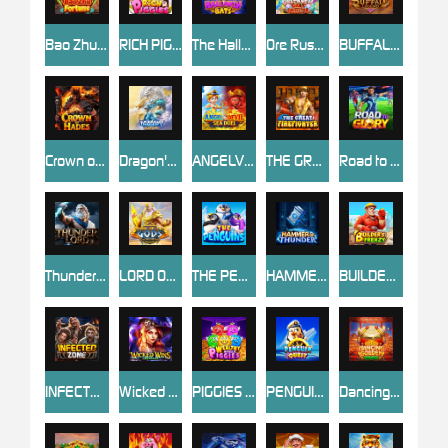
Bao Zhu Fortune
RICH PIGGIES
The Hallowin Bats
Ore Rush: Cart Collector
BUFFALO LEGEND
Crown of Hades
Dragon's Blaze Link
ANGELVSDEVIL SEA DUEL
THE GREAT FIREFIGHTER
Road to Glory
Thunder Lord
LORD OF THE GODS
THE PENGUINS
HAMMER OF THUNDER
BUILDER'S FRENZY
INFECTED ZONE
Wicked Wins: Crystals
PIGGIES WEALTHY ANGELIC
PENGUIN QUEST
Dancing Golden Drums