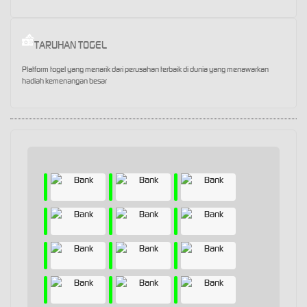
TARUHAN TOGEL
Platform togel yang menarik dari perusahan terbaik di dunia yang menawarkan
hadiah kemenangan besar