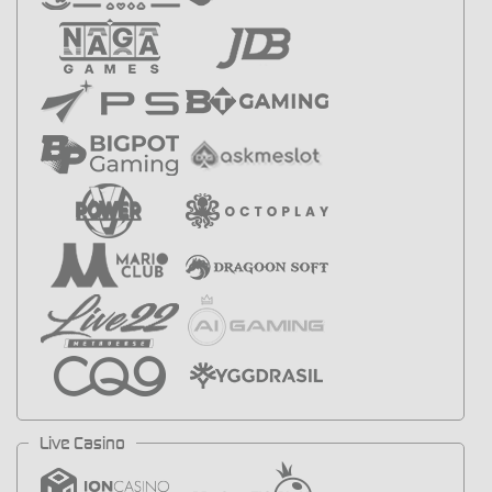
Live Casino