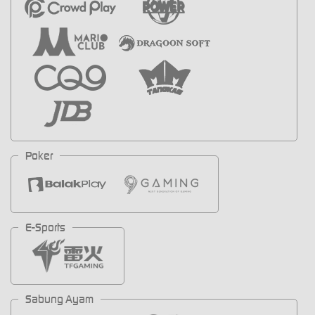
Poker
E-Sports
Sabung Ayam