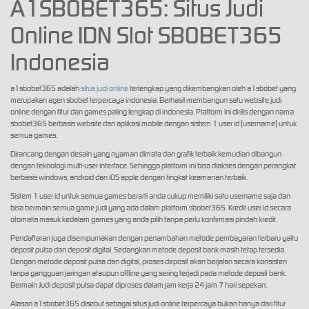
A1SBOBET365: Situs Judi
Online IDN Slot SBOBET365
Indonesia
a1sbobet365 adalah
situs judi online
terlengkap yang dikembangkan oleh a1sbobet yang
merupakan agen sbobet terpercaya indonesia. Berhasil membangun satu website judi
online dengan fitur dan games paling lengkap di indonesia. Platform ini dirilis dengan nama
sbobet365 berbasis website dan aplikasi mobile dengan sistem 1 user id (username) untuk
semua games.
Dirancang dengan desain yang nyaman dimata dan grafik terbaik kemudian dibangun
dengan teknologi multi-user interface. Sehingga platform ini bisa diakses dengan perangkat
berbasis windows, android dan iOS apple dengan tingkat keamanan terbaik.
Sistem 1 user id untuk semua games berarti anda cukup memiliki satu username saja dan
bisa bermain semua game judi yang ada dalam platform sbobet365. Kredit user id secara
otomatis masuk kedalam games yang anda pilih tanpa perlu konfirmasi pindah kredit.
Pendaftaran juga disempurnakan dengan penambahan metode pembayaran terbaru yaitu
deposit pulsa dan deposit digital. Sedangkan metode deposit bank masih tetap tersedia.
Dengan metode deposit pulsa dan digital, proses deposit akan berjalan secara konsisten
tanpa gangguan jaringan ataupun offline yang sering terjadi pada metode deposit bank.
Bermain Judi deposit pulsa dapat diproses dalam jam kerja 24 jam 7 hari sepekan.
Alasan a1sbobet365 disebut sebagai situs judi online terpercaya bukan hanya dari fitur