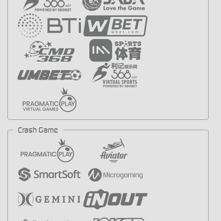
Crash Game