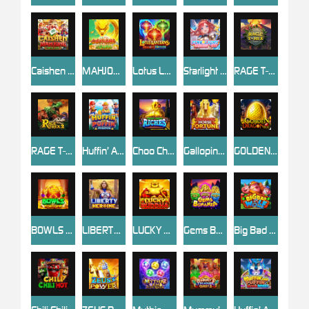
Caishen Mahjong: Triple Luck
MAHJONG BONUS
Lotus Lanterns: Dragon's Fortune
Starlight Princess 2000
RAGE T-REX
RAGE T-REX 2
Huffin’ And Puffin’ Rising
Choo Choo Riches
Galloping Horse Fortune
GOLDEN DRAGON EGG
BOWLS OF FORTUNE
LIBERTY HEROINER
LUCKY BUDDHA
Gems Bonanza
Big Bad Wolf