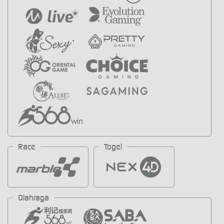
Race
Togel
Olahraga