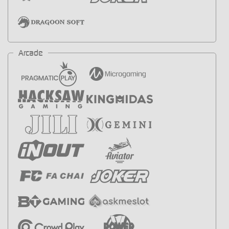
Arcade