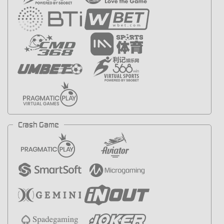
Crash Game