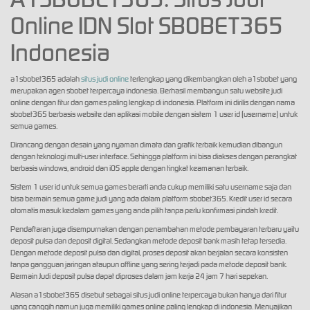
Online IDN Slot SBOBET365
Indonesia
a1sbobet365 adalah
situs judi online
terlengkap yang dikembangkan oleh a1sbobet yang
merupakan agen sbobet terpercaya indonesia. Berhasil membangun satu website judi
online dengan fitur dan games paling lengkap di indonesia. Platform ini dirilis dengan nama
sbobet365 berbasis website dan aplikasi mobile dengan sistem 1 user id (username) untuk
semua games.
Dirancang dengan desain yang nyaman dimata dan grafik terbaik kemudian dibangun
dengan teknologi multi-user interface. Sehingga platform ini bisa diakses dengan perangkat
berbasis windows, android dan iOS apple dengan tingkat keamanan terbaik.
Sistem 1 user id untuk semua games berarti anda cukup memiliki satu username saja dan
bisa bermain semua game judi yang ada dalam platform sbobet365. Kredit user id secara
otomatis masuk kedalam games yang anda pilih tanpa perlu konfirmasi pindah kredit.
Pendaftaran juga disempurnakan dengan penambahan metode pembayaran terbaru yaitu
deposit pulsa dan deposit digital. Sedangkan metode deposit bank masih tetap tersedia.
Dengan metode deposit pulsa dan digital, proses deposit akan berjalan secara konsisten
tanpa gangguan jaringan ataupun offline yang sering terjadi pada metode deposit bank.
Bermain Judi deposit pulsa dapat diproses dalam jam kerja 24 jam 7 hari sepekan.
Alasan a1sbobet365 disebut sebagai situs judi online terpercaya bukan hanya dari fitur
yang canggih namun juga memiliki games online paling lengkap di indonesia. Menyajikan