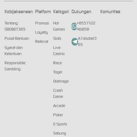
Kebijaksanaan
Platform
Kategori
Dukungan
Komunitas
Tentang
Promosi
Hot
+8557122
SBOBET365
Games
46858
Loyalty
Pusat Bantuan
Slots
A1sbobet3
Referral
65
Syarat dan
Live
Ketentuan
Casino
Responsible
Race
Gambling
Togel
Olahraga
Crash
Game
Arcade
Poker
E-Sports
Sabung