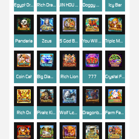
Egypt Oracle
Rich Dragon
JIN HOU YE
Doggy Wealth
Icy Bar
Pandaria
Zeus
5 God Beast
You Will Win
Triple Monkey
Coin Cat
Big Diamond
Rich Lion
777
Crystal Fruits
Rich Ox
Pirate King
Wolf Legend
Dragonburst
Farm Family