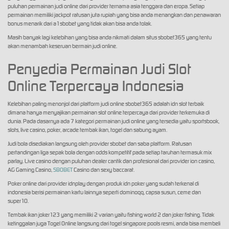
puluhan permainan judi online dari provider ternama asia tenggara dan eropa. Setiap
permainan memiliki jackpot ratusan juta rupiah yang bisa anda menangkan dan penawaran
bonus menarik dari a1sbobet yang tidak akan bisa anda tolak.
Masih banyak lagi kelebihan yang bisa anda nikmati dalam situs sbobet365 yang tentu
akan menambah keseruan bermain judi online.
Penyedia Permainan Judi Slot
Online Terpercaya Indonesia
Kelebihan paling menonjol dari platform judi online sbobet365 adalah idn slot terbaik
dimana hanya menyajikan permainan slot online terpercaya dari provider terkemuka di
dunia. Pada dasarnya ada 7 kategori permainan judi online yang tersedia yaitu sportsbook,
slots, live casino, poker, arcade tembak ikan, togel dan sabung ayam.
Judi bola disediakan langsung oleh provider sbobet dan saba platform. Ratusan
pertandingan liga sepak bola dengan odds kompetitif pada setiap taruhan termasuk mix
parlay. Live casino dengan puluhan dealer cantik dan profesional dari provider ion casino,
AG Gaming Casino,
SBOBET
Casino dan sexy baccarat.
Poker online dari provider idnplay dengan produk idn poker yang sudah terkenal di
indonesia berisi permainan kartu lainnya seperti dominoqq, capsa susun, ceme dan
super10.
Tembak ikan joker123 yang memiliki 2 varian yaitu fishing world 2 dan joker fishing. Tidak
ketinggalan juga Togel Online langsung dari togel singapore pools resmi, anda bisa membeli