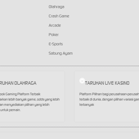
Olahraga
Crash Game
Arcade
Poker
E-Sports
Sabung Ayam
RUHAN OLAHRAGA
TARUHAN LIVE KASINO
ook Gaming Platform Terbaik
Platform Pilihan bagi perusahaan-perusa
kan lebih banyak game, odds yang lebih
terbaik di dunia, dengan pilihan variasi g
 dan menyediakan pilihan yang lebih
terbanyak
untuk pemain.