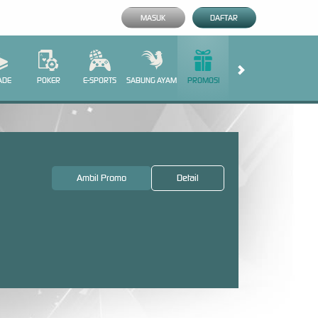
MASUK
DAFTAR
ADE
POKER
E-SPORTS
SABUNG AYAM
PROMOSI
Ambil Promo
Detail