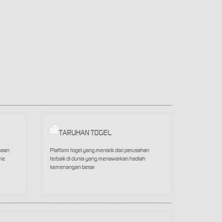
TARUHAN TOGEL
haan
Platform togel yang menarik dari perusahan
ame
terbaik di dunia yang menawarkan hadiah
kemenangan besar