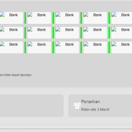
an tidak dapat diproses
Penarikan
Rata-rata 3 Menit