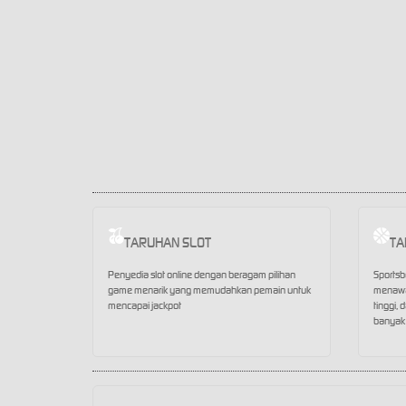
TARUHAN SLOT
TA
Penyedia slot online dengan beragam pilihan
Sportsb
game menarik yang memudahkan pemain untuk
menawar
mencapai jackpot
tinggi,
banyak 