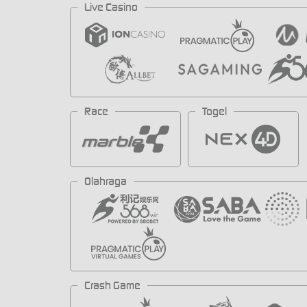
Live Casino
Race
Togel
Olahraga
Crash Game