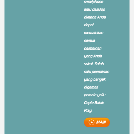
smartphone
atau desktop
dimana Anda
dapat
memainkan
semua
permainan
yang Anda
sukai. Salah
satu permainan
yang banyak
digemari
pemain yaitu
Gaple Balak
Play.
MAIN