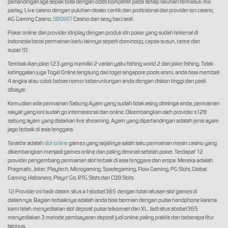
pertandingan liga sepak bola dengan odds kompetitif pada setiap taruhan termasuk mix
parlay. Live casino dengan puluhan dealer cantik dan profesional dari provider ion casino,
AG Gaming Casino,
SBOBET
Casino dan sexy baccarat.
Poker online dari provider idnplay dengan produk idn poker yang sudah terkenal di
indonesia berisi permainan kartu lainnya seperti dominoqq, capsa susun, ceme dan
super10.
Tembak ikan joker123 yang memiliki 2 varian yaitu fishing world 2 dan joker fishing. Tidak
ketinggalan juga Togel Online langsung dari togel singapore pools resmi, anda bisa membeli
4 angka atau colok bebas nomor keberuntungan anda dengan diskon tinggi dan pasti
dibayar.
Kemudian ada permainan Sabung Ayam yang sudah tidak asing ditelinga anda, permainan
rakyat yang kini sudah go internasional dan online. Dikembangkan oleh provider s128
sabung ayam yang disiarkan live streaming. Ayam yang dipertandingan adalah jenis ayam
jago terbaik di asia tenggara.
Terakhir adalah
slot online
games yang sejatinya salah satu permainan mesin casino yang
dikembangkan menjadi games online dan paling diminati setelah poker. Terdapat 12
provider pengembang permainan slot terbaik di asia tenggara dan eropa. Mereka adalah
Pragmatic, Joker, Playtech, Microgaming, Spadegaming, Flow Gaming, PG Slots, Global
Gaming, Habanero, Playn' Go, RTG Slots dan CQ9 Slots.
12 Provider ini hadir dalam situs a1sbobet365 dengan total ratusan slot games di
dalamnya. Bagian terbaiknya adalah anda bisa bermain dengan pulsa handphone karena
kami telah menyediakan slot deposit pulsa telkomsel dan XL. Jadi situs sbobet365
menyediakan 3 metode pembayaran deposit judi online paling praktis dan beberapa fitur
lainnya.