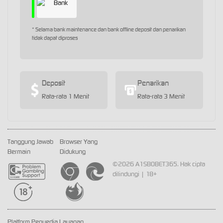
* Selama bank maintenance dan bank offline deposit dan penarikan
tidak dapat diproses
Deposit
Penarikan
Rata-rata 1 Menit
Rata-rata 3 Menit
Tanggung Jawab
Browser Yang
Bermain
Didukung
©2026 A1SBOBET365. Hak cipta
dilindungi | 18+
Platform Penyedia Layanan