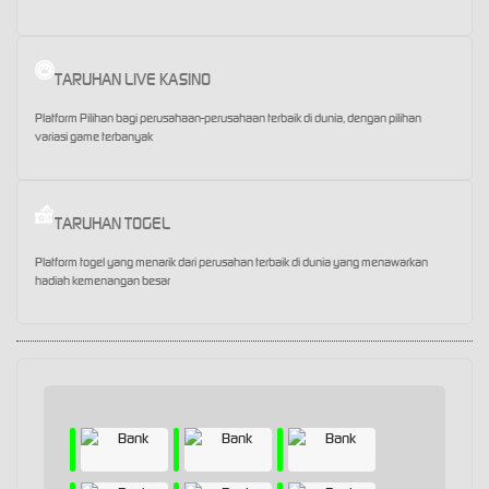
TARUHAN LIVE KASINO
Platform Pilihan bagi perusahaan-perusahaan terbaik di dunia, dengan pilihan
variasi game terbanyak
TARUHAN TOGEL
Platform togel yang menarik dari perusahan terbaik di dunia yang menawarkan
hadiah kemenangan besar