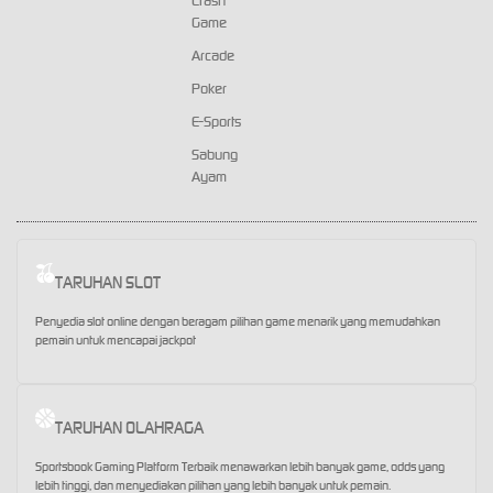
Crash
Game
Arcade
Poker
E-Sports
Sabung
Ayam
TARUHAN SLOT
Penyedia slot online dengan beragam pilihan game menarik yang memudahkan
pemain untuk mencapai jackpot
TARUHAN OLAHRAGA
Sportsbook Gaming Platform Terbaik menawarkan lebih banyak game, odds yang
lebih tinggi, dan menyediakan pilihan yang lebih banyak untuk pemain.