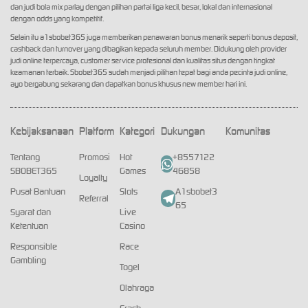
dan judi bola mix parlay dengan pilihan partai liga kecil, besar, lokal dan internasional
dengan odds yang kompetitif.
Selain itu a1sbobet365 juga memberikan penawaran bonus menarik seperti bonus deposit,
cashback dan turnover yang dibagikan kepada seluruh member. Didukung oleh provider
judi online terpercaya, customer service profesional dan kualitas situs dengan tingkat
keamanan terbaik. Sbobet365 sudah menjadi pilihan tepat bagi anda pecinta judi online,
ayo bergabung sekarang dan dapatkan bonus khusus new member hari ini.
Kebijaksanaan
Platform
Kategori
Dukungan
Komunitas
Tentang
Promosi
Hot
+8557122
SBOBET365
Games
46858
Loyalty
Pusat Bantuan
Slots
A1sbobet3
Referral
65
Syarat dan
Live
Ketentuan
Casino
Responsible
Race
Gambling
Togel
Olahraga