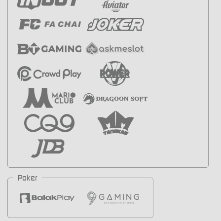
Poker