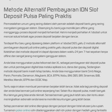
Metode Alternatif Pembayaran IDN Slot
Deposit Pulsa Paling Praktis
Permasalahan umum yang sering dialami oleh pemain adalah deposit bank yang sering
mengalami gangguan sistem. Disamping itu bank juga memiliki jam offline yang
mengganggu proses deposit menjadi terhambat. Hal ini menjadi perhatian A1sbobet untuk
mencari solusi terbaik agar proses deposit berjalan dengan lancar.
Terdapat fitur baru yang dipasang dalam platform a1sbobet365 yaitu 2 metode alternatif
pembayaran deposit judi online paling praktis yaitu deposit pulsa dan deposit digital.
Kelebihan dari metode deposit ini dapat diproses dalam waktu 24 jam 7 hari sepekan tanpa
offline dan sangat jarang mengalami gangguan sistem.
Anda bisa menggunakan pulsa telkomsel dan XL sebagai pembayaran slot deposit pulsa
dan untuk pembayaran digital bisa melalui aplikasi ovo, dana dan gopay. Sedangkan
metode deposit bank masih tetap berlaku. Anda bisa menggunakan bank Cimb Niaga,
Panin, Permata, Danamon, Maybank, BCA, BTPN, Nobu, BNI, DBS, BRI, Sinarmas, BJB,
Mestika, Mandiri, BTPN dan OCBC Nisp.
Tentu saja ini akan membuat permainan berjalan lebih lancar, tidak ada lagi pending deposit
dan anda bisa bermain judi online sepanjang hari. Selain fitur deposit pulsa, masih banyak
fitur lainnya yang bisa anda nikmati. Sensai bermain yang jauh lebih seru dan tentu akan
meningkatkan adrenalin anda karena memiliki keuntungan yang lebih besar.
Setiap permainan slot online dilengkapi dengan jackpot dengan total ratusan juta rupiah.
Turnamen
poker online
rutin diselenggarakan oleh idn poker dengan hadiah yang fantastis