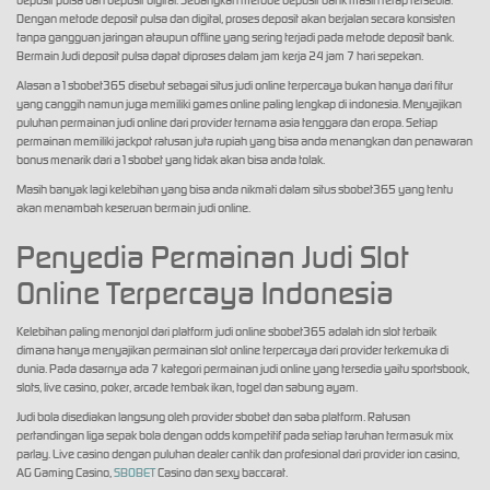
deposit pulsa dan deposit digital. Sedangkan metode deposit bank masih tetap tersedia.
Dengan metode deposit pulsa dan digital, proses deposit akan berjalan secara konsisten
tanpa gangguan jaringan ataupun offline yang sering terjadi pada metode deposit bank.
Bermain Judi deposit pulsa dapat diproses dalam jam kerja 24 jam 7 hari sepekan.
Alasan a1sbobet365 disebut sebagai situs judi online terpercaya bukan hanya dari fitur
yang canggih namun juga memiliki games online paling lengkap di indonesia. Menyajikan
puluhan permainan judi online dari provider ternama asia tenggara dan eropa. Setiap
permainan memiliki jackpot ratusan juta rupiah yang bisa anda menangkan dan penawaran
bonus menarik dari a1sbobet yang tidak akan bisa anda tolak.
Masih banyak lagi kelebihan yang bisa anda nikmati dalam situs sbobet365 yang tentu
akan menambah keseruan bermain judi online.
Penyedia Permainan Judi Slot
Online Terpercaya Indonesia
Kelebihan paling menonjol dari platform judi online sbobet365 adalah idn slot terbaik
dimana hanya menyajikan permainan slot online terpercaya dari provider terkemuka di
dunia. Pada dasarnya ada 7 kategori permainan judi online yang tersedia yaitu sportsbook,
slots, live casino, poker, arcade tembak ikan, togel dan sabung ayam.
Judi bola disediakan langsung oleh provider sbobet dan saba platform. Ratusan
pertandingan liga sepak bola dengan odds kompetitif pada setiap taruhan termasuk mix
parlay. Live casino dengan puluhan dealer cantik dan profesional dari provider ion casino,
AG Gaming Casino,
SBOBET
Casino dan sexy baccarat.