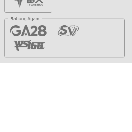
Sabung Ayam