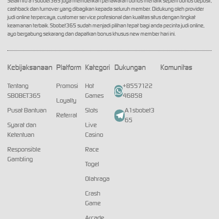
Selain itu a1sbobet365 juga memberikan penawaran bonus menarik seperti bonus deposit,
cashback dan turnover yang dibagikan kepada seluruh member. Didukung oleh provider
judi online terpercaya, customer service profesional dan kualitas situs dengan tingkat
keamanan terbaik. Sbobet365 sudah menjadi pilihan tepat bagi anda pecinta judi online,
ayo bergabung sekarang dan dapatkan bonus khusus new member hari ini.
Kebijaksanaan
Platform
Kategori
Dukungan
Komunitas
Tentang
Promosi
Hot
+8557122
SBOBET365
Games
46858
Loyalty
Pusat Bantuan
Slots
A1sbobet3
Referral
65
Syarat dan
Live
Ketentuan
Casino
Responsible
Race
Gambling
Togel
Olahraga
Crash
Game
Arcade