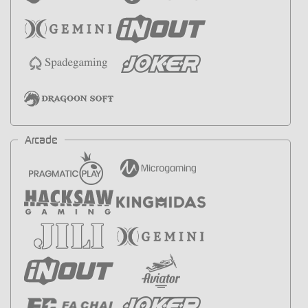
Arcade