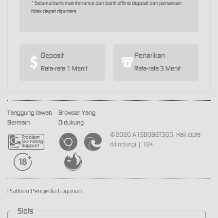
* Selama bank maintenance dan bank offline deposit dan penarikan
tidak dapat diproses
Deposit
Penarikan
Rata-rata 1 Menit
Rata-rata 3 Menit
Tanggung Jawab
Browser Yang
Bermain
Didukung
©2026 A1SBOBET365. Hak cipta
dilindungi | 18+
Platform Penyedia Layanan
Slots