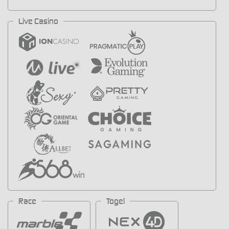
Live Casino
Race
Togel