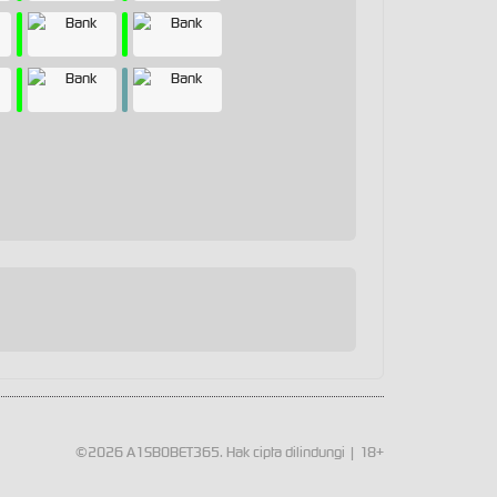
©2026 A1SBOBET365. Hak cipta dilindungi | 18+