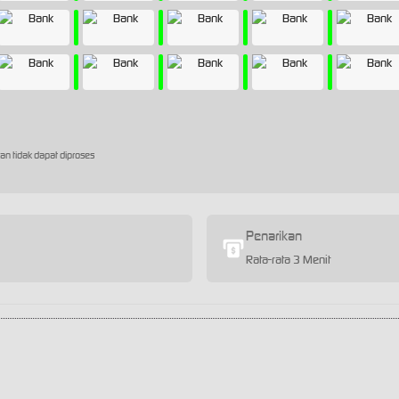
an tidak dapat diproses
Penarikan
Rata-rata 3 Menit