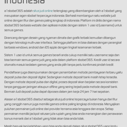
Indonesia
a1sbobet365 adalah
situs judi online
terlengkap yang dikembangkan oleh a1sbobet yang
merupakan agen sbobet terpercaya indonesia. Berhasil membangun satu website judi
online dengan fitur dan games paling lengkap di indonesia. Platform ini dirilis dengan nama
sbobet365 berbasis website dan aplikasi mobile dengan sistem 1 user id (username) untuk
semua games.
Dirancang dengan desain yang nyaman dimata dan grafik terbaik kemudian dibangun
dengan teknologi multi-user interface. Sehingga platform ini bisa diakses dengan perangkat
berbasis windows, android dan iOS apple dengan tingkat keamanan terbaik.
Sistem 1 user id untuk semua games berarti anda cukup memiliki satu username saja dan
bisa bermain semua game judi yang ada dalam platform sbobet365. Kredit user id secara
otomatis masuk kedalam games yang anda pilih tanpa perlu konfirmasi pindah kredit.
Pendaftaran juga disempurnakan dengan penambahan metode pembayaran terbaru yaitu
deposit pulsa dan deposit digital. Sedangkan metode deposit bank masih tetap tersedia.
Dengan metode deposit pulsa dan digital, proses deposit akan berjalan secara konsisten
tanpa gangguan jaringan ataupun offline yang sering terjadi pada metode deposit bank.
Bermain Judi deposit pulsa dapat diproses dalam jam kerja 24 jam 7 hari sepekan.
Alasan a1sbobet365 disebut sebagai situs judi online terpercaya bukan hanya dari fitur
yang canggih namun juga memiliki games online paling lengkap di indonesia. Menyajikan
puluhan permainan judi online dari provider ternama asia tenggara dan eropa. Setiap
permainan memiliki jackpot ratusan juta rupiah yang bisa anda menangkan dan penawaran
bonus menarik dari a1sbobet yang tidak akan bisa anda tolak.
Masih banyak lagi kelebihan yang bisa anda nikmati dalam situs sbobet365 yang tentu