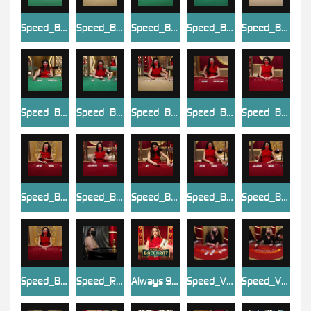
Speed_Baccarat_C
Speed_Baccarat_D
Speed_Baccarat_E
Speed_Baccarat_F
Speed_Baccarat_G
Speed_Baccarat_H
Speed_Baccarat_I
Speed_Baccarat_J
Speed_Baccarat_k
Speed_Baccarat_L
Speed_Baccarat_N
Speed_Baccarat_O
Speed_Baccarat_P
Speed_Baccarat_Q
Speed_Baccarat_R
Speed_Baccarat_S
Speed_Roulette
Always 9 Baccarat
Speed_VIP_Blackjack_A
Speed_VIP_Blackjack_B