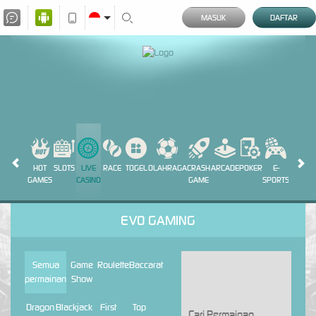
MASUK
DAFTAR
HOT
SLOTS
LIVE
RACE
TOGEL
OLAHRAGA
CRASH
ARCADE
POKER
E-
SABUN
GAMES
CASINO
GAME
SPORTS
AYAM
EVO GAMING
Semua
Game
Roulette
Baccarat
permainan
Show
Dragon
Blackjack
First
Top