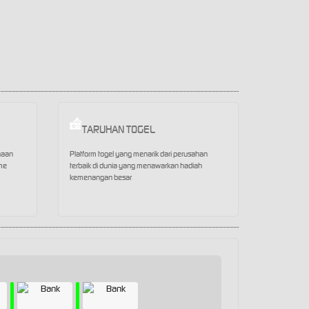
TARUHAN TOGEL
haan
Platform togel yang menarik dari perusahan
ame
terbaik di dunia yang menawarkan hadiah
kemenangan besar