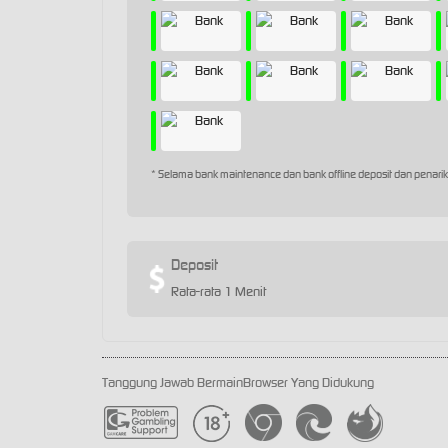
* Selama bank maintenance dan bank offline deposit dan penarik
Deposit
Rata-rata 1 Menit
Tanggung Jawab Bermain
Browser Yang Didukung