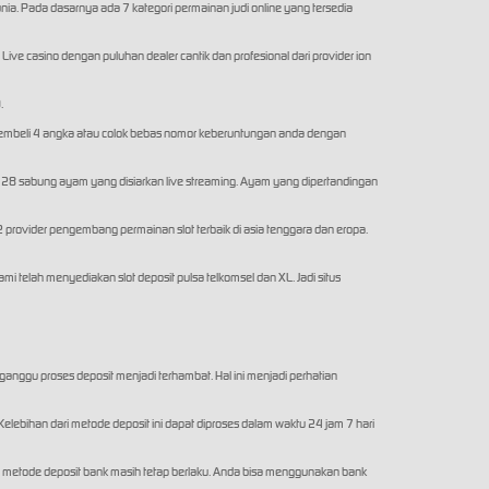
unia. Pada dasarnya ada 7 kategori permainan judi online yang tersedia
Live casino dengan puluhan dealer cantik dan profesional dari provider ion
.
isa membeli 4 angka atau colok bebas nomor keberuntungan anda dengan
s128 sabung ayam yang disiarkan live streaming. Ayam yang dipertandingan
 provider pengembang permainan slot terbaik di asia tenggara dan eropa.
i telah menyediakan slot deposit pulsa telkomsel dan XL. Jadi situs
anggu proses deposit menjadi terhambat. Hal ini menjadi perhatian
 Kelebihan dari metode deposit ini dapat diproses dalam waktu 24 jam 7 hari
n metode deposit bank masih tetap berlaku. Anda bisa menggunakan bank