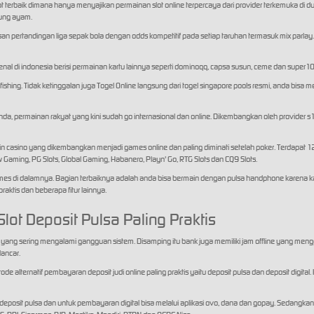
lot terbaik dimana hanya menyajikan permainan slot online terpercaya dari provider terkemuka di d
abung ayam.
san pertandingan liga sepak bola dengan odds kompetitif pada setiap taruhan termasuk mix parlay. 
enal di indonesia berisi permainan kartu lainnya seperti dominoqq, capsa susun, ceme dan super10
r fishing. Tidak ketinggalan juga Togel Online langsung dari togel singapore pools resmi, anda b
a, permainan rakyat yang kini sudah go internasional dan online. Dikembangkan oleh provider 
 casino yang dikembangkan menjadi games online dan paling diminati setelah poker. Terdapat 12
Gaming, PG Slots, Global Gaming, Habanero, Playn' Go, RTG Slots dan CQ9 Slots.
ames di dalamnya. Bagian terbaiknya adalah anda bisa bermain dengan pulsa handphone karena kam
ktis dan beberapa fitur lainnya.
lot Deposit Pulsa Paling Praktis
ang sering mengalami gangguan sistem. Disamping itu bank juga memiliki jam offline yang mengg
lancar.
 alternatif pembayaran deposit judi online paling praktis yaitu deposit pulsa dan deposit digital.
posit pulsa dan untuk pembayaran digital bisa melalui aplikasi ovo, dana dan gopay. Sedangka