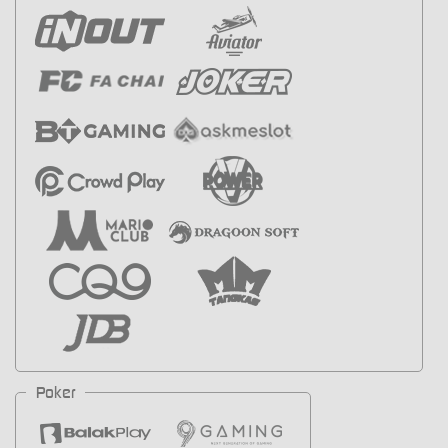
Poker