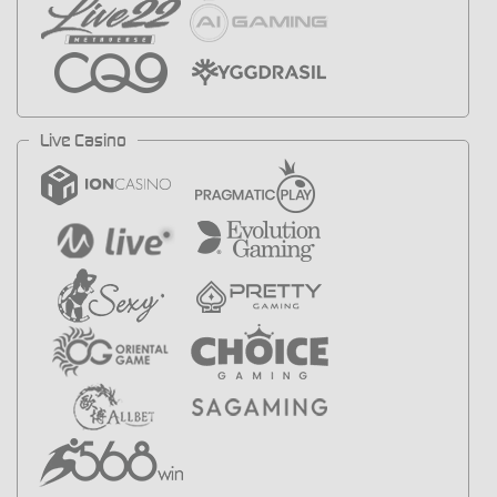
Live Casino