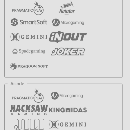
Arcade