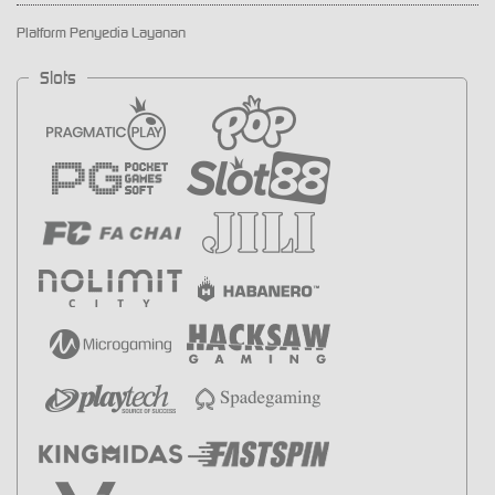
Platform Penyedia Layanan
Slots