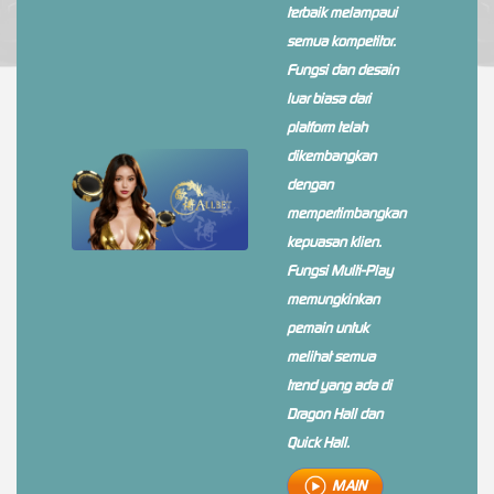
terbaik melampaui
semua kompetitor.
Fungsi dan desain
luar biasa dari
platform telah
dikembangkan
dengan
mempertimbangkan
kepuasan klien.
Fungsi Multi-Play
memungkinkan
pemain untuk
melihat semua
trend yang ada di
Dragon Hall dan
Quick Hall.
MAIN