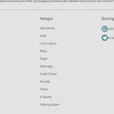
agi anda pecinta judi online, ayo bergabung sekarang dan dapatkan bonus khusus new member har
Kategori
Dukung
Hot Games
+85
Slots
A1s
Live Casino
Race
Togel
Olahraga
Crash Game
Arcade
Poker
E-Sports
Sabung Ayam