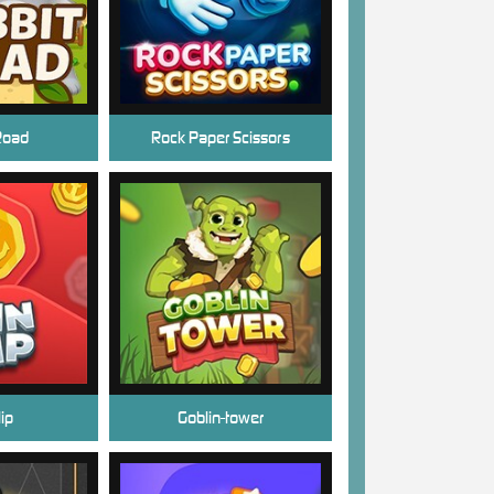
Road
Rock Paper Scissors
ip
Goblin-tower