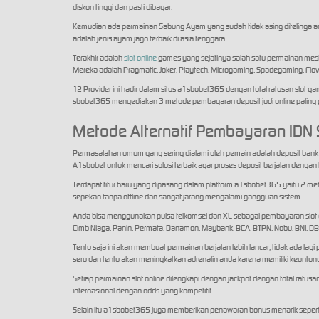
diskon tinggi dan pasti dibayar.
Kemudian ada permainan Sabung Ayam yang sudah tidak asing ditelinga and
adalah jenis ayam jago terbaik di asia tenggara.
Terakhir adalah
slot online
games yang sejatinya salah satu permainan mesin
Mereka adalah Pragmatic, Joker, Playtech, Microgaming, Spadegaming, Flow 
12 Provider ini hadir dalam situs a1sbobet365 dengan total ratusan slot g
sbobet365 menyediakan 3 metode pembayaran deposit judi online paling pra
Metode Alternatif Pembayaran IDN S
Permasalahan umum yang sering dialami oleh pemain adalah deposit bank y
A1sbobet untuk mencari solusi terbaik agar proses deposit berjalan dengan 
Terdapat fitur baru yang dipasang dalam platform a1sbobet365 yaitu 2 metode
sepekan tanpa offline dan sangat jarang mengalami gangguan sistem.
Anda bisa menggunakan pulsa telkomsel dan XL sebagai pembayaran slot de
Cimb Niaga, Panin, Permata, Danamon, Maybank, BCA, BTPN, Nobu, BNI, DBS,
Tentu saja ini akan membuat permainan berjalan lebih lancar, tidak ada lagi 
seru dan tentu akan meningkatkan adrenalin anda karena memiliki keuntung
Setiap permainan slot online dilengkapi dengan jackpot dengan total ratusa
internasional dengan odds yang kompetitif.
Selain itu a1sbobet365 juga memberikan penawaran bonus menarik seperti b