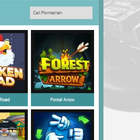
 Road
Forest Arrow