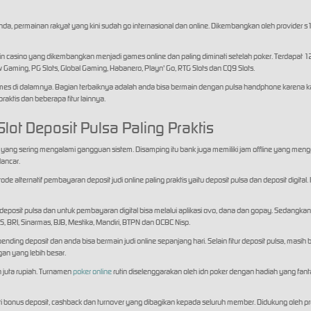
a, permainan rakyat yang kini sudah go internasional dan online. Dikembangkan oleh provider 
 casino yang dikembangkan menjadi games online dan paling diminati setelah poker. Terdapat 12
Gaming, PG Slots, Global Gaming, Habanero, Playn' Go, RTG Slots dan CQ9 Slots.
ames di dalamnya. Bagian terbaiknya adalah anda bisa bermain dengan pulsa handphone karena kam
ktis dan beberapa fitur lainnya.
lot Deposit Pulsa Paling Praktis
ang sering mengalami gangguan sistem. Disamping itu bank juga memiliki jam offline yang mengg
lancar.
 alternatif pembayaran deposit judi online paling praktis yaitu deposit pulsa dan deposit digital.
posit pulsa dan untuk pembayaran digital bisa melalui aplikasi ovo, dana dan gopay. Sedangka
 BRI, Sinarmas, BJB, Mestika, Mandiri, BTPN dan OCBC Nisp.
pending deposit dan anda bisa bermain judi online sepanjang hari. Selain fitur deposit pulsa, masih
an yang lebih besar.
n juta rupiah. Turnamen
poker online
rutin diselenggarakan oleh idn poker dengan hadiah yang fantasti
onus deposit, cashback dan turnover yang dibagikan kepada seluruh member. Didukung oleh provide