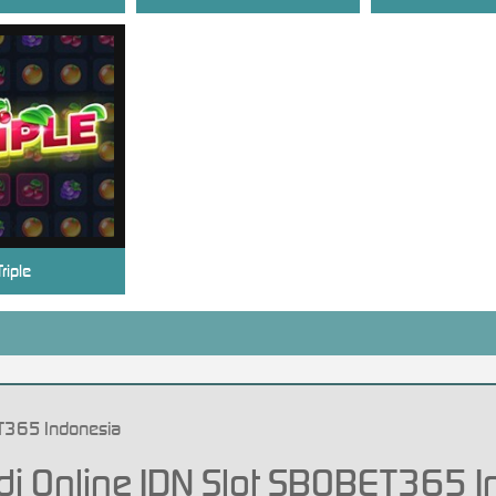
Triple
ET365 Indonesia
i Online IDN Slot SBOBET365 