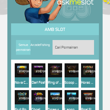
AMB SLOT
Semua
Arcade
Fishing
permainan
RTP
79%
RTP
79%
RTP
85%
RTP
84%
RTP
85%
Nova Crash : The Legends of Power
Dart Fest
Ring of Hopeful
Scoop Blessing
Horse Racing
RTP
95%
RTP
81%
RTP
79%
RTP
89%
RTP
81%
Fruit Roulette Slots
Ghost Busters
Treasure of Pirate
Lagend of Shooter
Real Slap