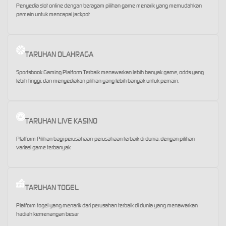
Penyedia slot online dengan beragam pilihan game menarik yang memudahkan
pemain untuk mencapai jackpot
TARUHAN OLAHRAGA
Sportsbook Gaming Platform Terbaik menawarkan lebih banyak game, odds yang
lebih tinggi, dan menyediakan pilihan yang lebih banyak untuk pemain.
TARUHAN LIVE KASINO
Platform Pilihan bagi perusahaan-perusahaan terbaik di dunia, dengan pilihan
variasi game terbanyak
TARUHAN TOGEL
Platform togel yang menarik dari perusahan terbaik di dunia yang menawarkan
hadiah kemenangan besar