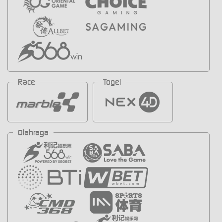
Race
Togel
Olahraga