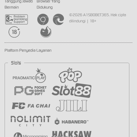
Tanggung Jawab
Browser Yang
Bermain
Didukung
©2026 A1SBOBET365. Hak cipta
dilindungi | 18+
Platform Penyedia Layanan
Slots