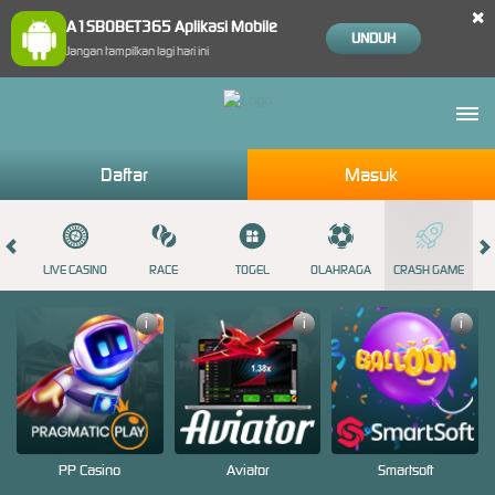
×
A1SBOBET365 Aplikasi Mobile
UNDUH
Jangan tampilkan lagi hari ini
Daftar
Masuk
S
LIVE CASINO
RACE
TOGEL
OLAHRAGA
CRASH GAME
i
i
i
PP Casino
Aviator
Smartsoft