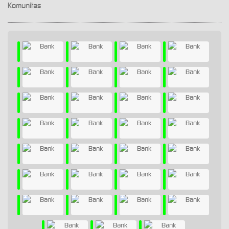
Komunitas