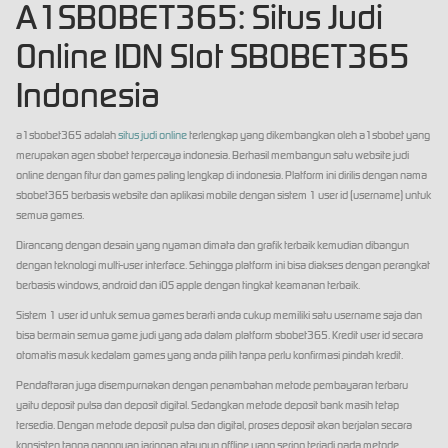
A1SBOBET365: Situs Judi
Online IDN Slot SBOBET365
Indonesia
a1sbobet365 adalah
situs judi online
terlengkap yang dikembangkan oleh a1sbobet yang
merupakan agen sbobet terpercaya indonesia. Berhasil membangun satu website judi
online dengan fitur dan games paling lengkap di indonesia. Platform ini dirilis dengan nama
sbobet365 berbasis website dan aplikasi mobile dengan sistem 1 user id (username) untuk
semua games.
Dirancang dengan desain yang nyaman dimata dan grafik terbaik kemudian dibangun
dengan teknologi multi-user interface. Sehingga platform ini bisa diakses dengan perangkat
berbasis windows, android dan iOS apple dengan tingkat keamanan terbaik.
Sistem 1 user id untuk semua games berarti anda cukup memiliki satu username saja dan
bisa bermain semua game judi yang ada dalam platform sbobet365. Kredit user id secara
otomatis masuk kedalam games yang anda pilih tanpa perlu konfirmasi pindah kredit.
Pendaftaran juga disempurnakan dengan penambahan metode pembayaran terbaru
yaitu deposit pulsa dan deposit digital. Sedangkan metode deposit bank masih tetap
tersedia. Dengan metode deposit pulsa dan digital, proses deposit akan berjalan secara
konsisten tanpa gangguan jaringan ataupun offline yang sering terjadi pada metode