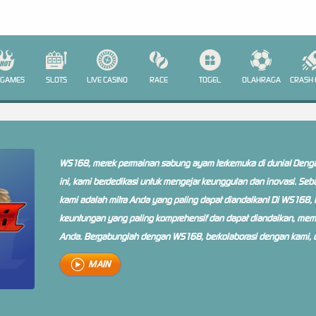
 GAMES
SLOTS
LIVE CASINO
RACE
TOGEL
OLAHRAGA
CRASH
WS168, merek permainan sabung ayam terkemuka di dunia! Denga
ini, kami berdedikasi untuk mengejar keunggulan dan inovasi. Se
kami adalah mitra Anda yang paling dapat diandalkan! Di WS168
keuntungan yang paling komprehensif dan dapat diandalkan, mem
Anda. Bergabunglah dengan WS168, berkolaborasi dengan kami, 
MAIN