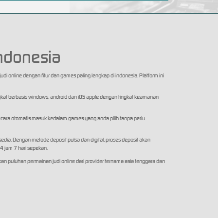
Indonesia
online dengan fitur dan games paling lengkap di indonesia. Platform ini
ngkat berbasis windows, android dan iOS apple dengan tingkat keamanan
secara otomatis masuk kedalam games yang anda pilih tanpa perlu
ia. Dengan metode deposit pulsa dan digital, proses deposit akan
24 jam 7 hari sepekan.
kan puluhan permainan judi online dari provider ternama asia tenggara dan