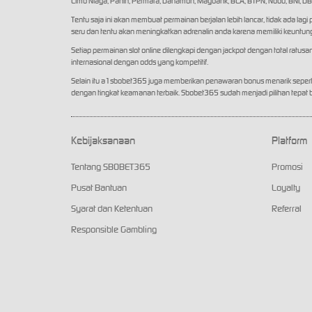
Cimb Niaga, Panin, Permata, Danamon, Maybank, BCA, BTPN, Nobu, BNI, DBS,
Tentu saja ini akan membuat permainan berjalan lebih lancar, tidak ada lagi 
seru dan tentu akan meningkatkan adrenalin anda karena memiliki keuntung
Setiap permainan slot online dilengkapi dengan jackpot dengan total ratusa
internasional dengan odds yang kompetitif.
Selain itu a1sbobet365 juga memberikan penawaran bonus menarik seperti b
dengan tingkat keamanan terbaik. Sbobet365 sudah menjadi pilihan tepat b
Kebijaksanaan
Platform
Tentang SBOBET365
Promosi
Pusat Bantuan
Loyalty
Syarat dan Ketentuan
Referral
Responsible Gambling