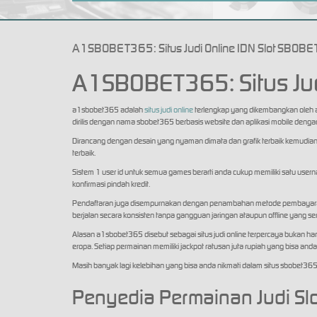
A1SBOBET365: Situs Judi Online IDN Slot SBOB
A1SBOBET365: Situs Jud
a1sbobet365 adalah
situs judi online
terlengkap yang dikembangkan oleh a1
dirilis dengan nama sbobet365 berbasis website dan aplikasi mobile denga
Dirancang dengan desain yang nyaman dimata dan grafik terbaik kemudian d
terbaik.
Sistem 1 user id untuk semua games berarti anda cukup memiliki satu user
konfirmasi pindah kredit.
Pendaftaran juga disempurnakan dengan penambahan metode pembayaran terb
berjalan secara konsisten tanpa gangguan jaringan ataupun offline yang ser
Alasan a1sbobet365 disebut sebagai situs judi online terpercaya bukan han
eropa. Setiap permainan memiliki jackpot ratusan juta rupiah yang bisa a
Masih banyak lagi kelebihan yang bisa anda nikmati dalam situs sbobet36
Penyedia Permainan Judi Slo