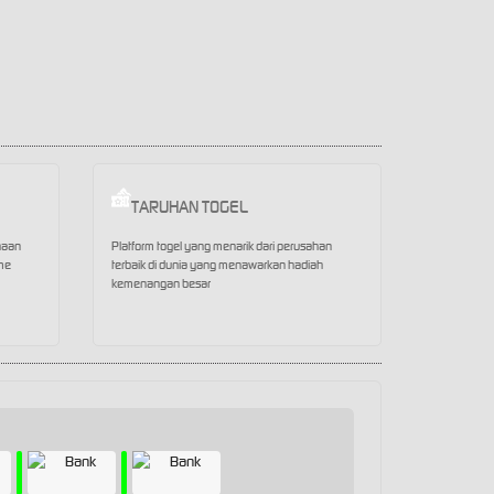
TARUHAN TOGEL
haan
Platform togel yang menarik dari perusahan
ame
terbaik di dunia yang menawarkan hadiah
kemenangan besar