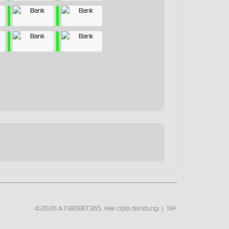
©2026 A1SBOBET365. Hak cipta dilindungi | 18+