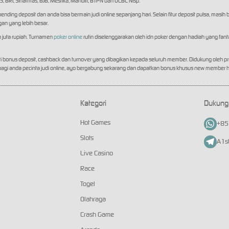
 BRI, Sinarmas, BJB, Mestika, Mandiri, BTPN dan OCBC Nisp.
pending deposit dan anda bisa bermain judi online sepanjang hari. Selain fitur deposit pulsa, masih
an yang lebih besar.
n juta rupiah. Turnamen
poker online
rutin diselenggarakan oleh idn poker dengan hadiah yang fantasti
onus deposit, cashback dan turnover yang dibagikan kepada seluruh member. Didukung oleh provide
agi anda pecinta judi online, ayo bergabung sekarang dan dapatkan bonus khusus new member har
Kategori
Dukung
Hot Games
+85
Slots
A1s
Live Casino
Race
Togel
Olahraga
Crash Game