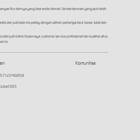
 banyak fitur lainnya yang bisa anda nikmati. Sensai bermain yang jauh lebih
s dan judi bola mix parlay dengan pilihan partai liga kecil, besar, lokal dan
r judi online terpercaya, customer service profesional dan kualitas situs
i ini.
an
Komunitas
5712246858
bobet365