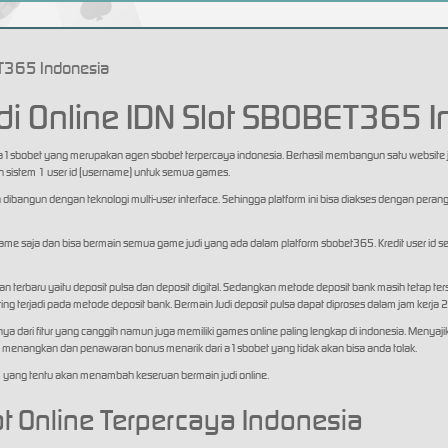
ET365 Indonesia
i Online IDN Slot SBOBET365 
sbobet yang merupakan agen sbobet terpercaya indonesia. Berhasil membangun satu website judi 
n sistem 1 user id (username) untuk semua games.
ibangun dengan teknologi multi-user interface. Sehingga platform ini bisa diakses dengan pera
name saja dan bisa bermain semua game judi yang ada dalam platform sbobet365. Kredit user id 
aru yaitu deposit pulsa dan deposit digital. Sedangkan metode deposit bank masih tetap tersed
ing terjadi pada metode deposit bank. Bermain Judi deposit pulsa dapat diproses dalam jam kerja 
ya dari fitur yang canggih namun juga memiliki games online paling lengkap di indonesia. Menyaji
nda menangkan dan penawaran bonus menarik dari a1sbobet yang tidak akan bisa anda tolak.
5 yang tentu akan menambah keseruan bermain judi online.
t Online Terpercaya Indonesia