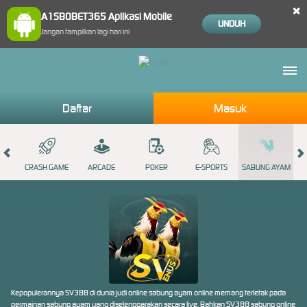
×
A1SBOBET365 Aplikasi Mobile
UNDUH
Jangan tampilkan lagi hari ini
Daftar
Masuk
AGA
CRASH GAME
ARCADE
POKER
E-SPORTS
SABUNG AYAM
Kepopulerannya SV388 di dunia judi online sabung ayam online memang terletak pada
permainan sabung ayam yang diselenggarakan secara live. Bahkan SV388 sabung online