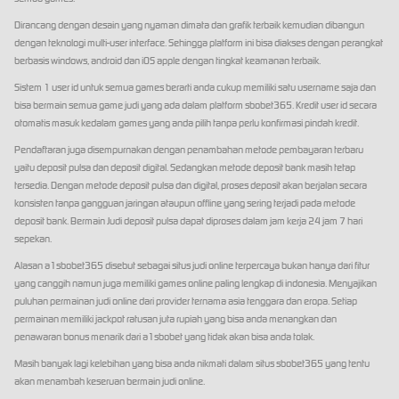
Dirancang dengan desain yang nyaman dimata dan grafik terbaik kemudian dibangun
dengan teknologi multi-user interface. Sehingga platform ini bisa diakses dengan perangkat
berbasis windows, android dan iOS apple dengan tingkat keamanan terbaik.
Sistem 1 user id untuk semua games berarti anda cukup memiliki satu username saja dan
bisa bermain semua game judi yang ada dalam platform sbobet365. Kredit user id secara
otomatis masuk kedalam games yang anda pilih tanpa perlu konfirmasi pindah kredit.
Pendaftaran juga disempurnakan dengan penambahan metode pembayaran terbaru
yaitu deposit pulsa dan deposit digital. Sedangkan metode deposit bank masih tetap
tersedia. Dengan metode deposit pulsa dan digital, proses deposit akan berjalan secara
konsisten tanpa gangguan jaringan ataupun offline yang sering terjadi pada metode
deposit bank. Bermain Judi deposit pulsa dapat diproses dalam jam kerja 24 jam 7 hari
sepekan.
Alasan a1sbobet365 disebut sebagai situs judi online terpercaya bukan hanya dari fitur
yang canggih namun juga memiliki games online paling lengkap di indonesia. Menyajikan
puluhan permainan judi online dari provider ternama asia tenggara dan eropa. Setiap
permainan memiliki jackpot ratusan juta rupiah yang bisa anda menangkan dan
penawaran bonus menarik dari a1sbobet yang tidak akan bisa anda tolak.
Masih banyak lagi kelebihan yang bisa anda nikmati dalam situs sbobet365 yang tentu
akan menambah keseruan bermain judi online.