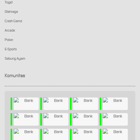
Togel
Olahraga
Crash Game
Arcade
Poker
E-Sports
Sabung Ayam
Komunitas