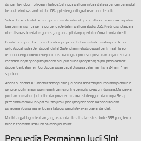
dengan teknologi multi-user interface. Sehingga platform ini bisa diakses dengan perangkat
berbasis windows, android dan iOS apple dengan tingkat keamanan terbaik.
Sistem 1 user id untuk semua games berarti anda cukup memiliki satu username saja dan
bisa bermain semua game judi yang ada dalam platform sbobet365. Kredit user id secara
otomatis masuk kedalam games yang anda pilih tanpa perlu konfirmasi pindah kredit.
Pendaftaran juga disempurnakan dengan penambahan metode pembayaran terbaru
yaitu deposit pulsa dan deposit digital. Sedangkan metode deposit bank masih tetap
tersedia. Dengan metode deposit pulsa dan digital, proses deposit akan berjalan secara
konsisten tanpa gangguan jaringan ataupun offline yang sering terjadi pada metode
deposit bank. Bermain Judi deposit pulsa dapat diproses dalam jam kerja 24 jam 7 hari
sepekan.
Alasan a1sbobet365 disebut sebagai situs judi online terpercaya bukan hanya dari fitur
yang canggih namun juga memiliki games online paling lengkap di indonesia. Menyajikan
puluhan permainan judi online dari provider ternama asia tenggara dan eropa. Setiap
permainan memiliki jackpot ratusan juta rupiah yang bisa anda menangkan dan
penawaran bonus menarik dari a1sbobet yang tidak akan bisa anda tolak.
Masih banyak lagi kelebihan yang bisa anda nikmati dalam situs sbobet365 yang tentu
akan menambah keseruan bermain judi online.
Penyedia Permainan Judi Slot