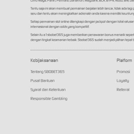
Cimb Niaga, Panin, Permata, Danamon, Maybank, BCA, BTPN, Nobu, BNI, DBS,
Tentu saja ini akan membuat permainan berjalan lebih lancar, tidak ada lagi 
seru dan tentu akan meningkatkan adrenalin anda karena memiliki keuntung
Setiap permainan slot online dilengkapi dengan jackpot dengan total ratusa
internasional dengan odds yang kompetitif.
Selain itu a1sbobet365 juga memberikan penawaran bonus menarik seperti b
dengan tingkat keamanan terbaik. Sbobet365 sudah menjadi pilihan tepat b
Kebijaksanaan
Platform
Tentang SBOBET365
Promosi
Pusat Bantuan
Loyalty
Syarat dan Ketentuan
Referral
Responsible Gambling