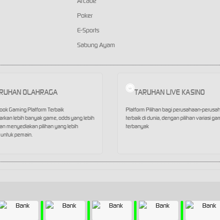
Arcade
Poker
E-Sports
Sabung Ayam
RUHAN OLAHRAGA
TARUHAN LIVE KASINO
ook Gaming Platform Terbaik
Platform Pilihan bagi perusahaan-perusa
kan lebih banyak game, odds yang lebih
terbaik di dunia, dengan pilihan variasi g
 dan menyediakan pilihan yang lebih
terbanyak
untuk pemain.