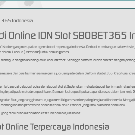
ET365 Indonesia
i Online IDN Slot SBOBET365 
sbobet yang merupakan agen sbobet terpercaya indonesia. Berhasil membangun satu website judi 
n sistem 1 user id (username) untuk semua games.
ibangun dengan teknologi multi-user interface. Sehingga platform ini bisa diakses dengan pera
name saja dan bisa bermain semua game judi yang ada dalam platform sbobet365. Kredit user id 
aru yaitu deposit pulsa dan deposit digital. Sedangkan metode deposit bank masih tetap tersed
ing terjadi pada metode deposit bank. Bermain Judi deposit pulsa dapat diproses dalam jam kerja 
ya dari fitur yang canggih namun juga memiliki games online paling lengkap di indonesia. Menyaji
nda menangkan dan penawaran bonus menarik dari a1sbobet yang tidak akan bisa anda tolak.
5 yang tentu akan menambah keseruan bermain judi online.
t Online Terpercaya Indonesia