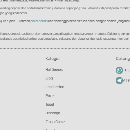
 BRI, Sinarmas, BJB, Mestika, Mandiri, BTPN dan OCBC Nisp.
pending deposit dan anda bisa bermain judi online sepanjang hari. Selain fitur deposit pulsa, masih
an yang lebih besar.
n juta rupiah. Turnamen
poker online
rutin diselenggarakan oleh idn poker dengan hadiah yang fantasti
onus deposit, cashback dan turnover yang dibagikan kepada seluruh member. Didukung oleh provide
agi anda pecinta judi online, ayo bergabung sekarang dan dapatkan bonus khusus new member har
Kategori
Dukung
Hot Games
+85
Slots
A1s
Live Casino
Race
Togel
Olahraga
Crash Game