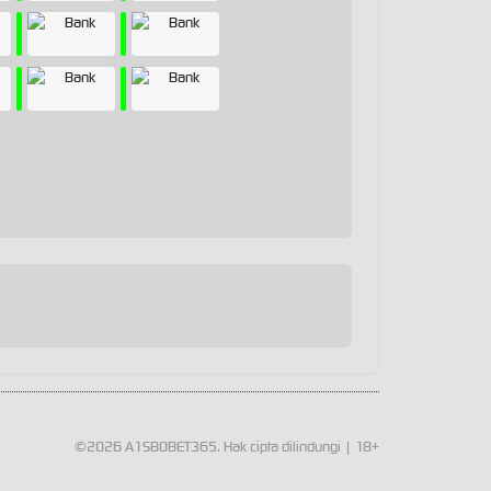
©2026 A1SBOBET365. Hak cipta dilindungi | 18+