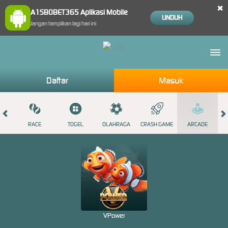
×
A1SBOBET365 Aplikasi Mobile
UNDUH
Jangan tampilkan lagi hari ini
Daftar
Masuk
SINO
RACE
TOGEL
OLAHRAGA
CRASH GAME
ARCADE
VPower