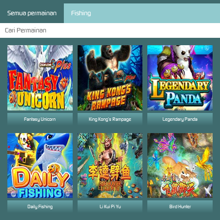
Semua permainan
Fishing
Fantasy Unicorn
King Kong’s Rampage
Legendary Panda
Daily Fishing
Li Kui Pi Yu
Bird Hunter