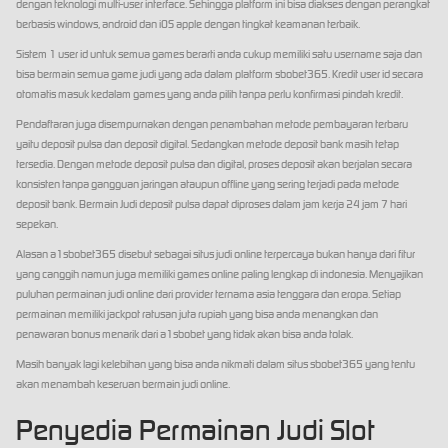
dengan teknologi multi-user interface. Sehingga platform ini bisa diakses dengan perangkat
berbasis windows, android dan iOS apple dengan tingkat keamanan terbaik.
Sistem 1 user id untuk semua games berarti anda cukup memiliki satu username saja dan
bisa bermain semua game judi yang ada dalam platform sbobet365. Kredit user id secara
otomatis masuk kedalam games yang anda pilih tanpa perlu konfirmasi pindah kredit.
Pendaftaran juga disempurnakan dengan penambahan metode pembayaran terbaru
yaitu deposit pulsa dan deposit digital. Sedangkan metode deposit bank masih tetap
tersedia. Dengan metode deposit pulsa dan digital, proses deposit akan berjalan secara
konsisten tanpa gangguan jaringan ataupun offline yang sering terjadi pada metode
deposit bank. Bermain Judi deposit pulsa dapat diproses dalam jam kerja 24 jam 7 hari
sepekan.
Alasan a1sbobet365 disebut sebagai situs judi online terpercaya bukan hanya dari fitur
yang canggih namun juga memiliki games online paling lengkap di indonesia. Menyajikan
puluhan permainan judi online dari provider ternama asia tenggara dan eropa. Setiap
permainan memiliki jackpot ratusan juta rupiah yang bisa anda menangkan dan
penawaran bonus menarik dari a1sbobet yang tidak akan bisa anda tolak.
Masih banyak lagi kelebihan yang bisa anda nikmati dalam situs sbobet365 yang tentu
akan menambah keseruan bermain judi online.
Penyedia Permainan Judi Slot