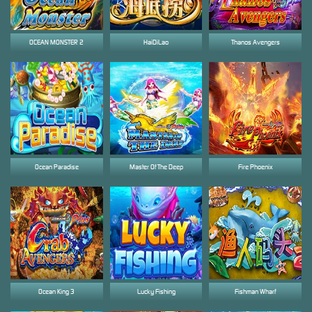
OCEAN MONSTER 2
HaiDiLao
Thanos Avengers
Ocean Paradise
Master Of The Deep
Fire Phoenix
Ocean King 3
Lucky Fishing
Fishman Wharf