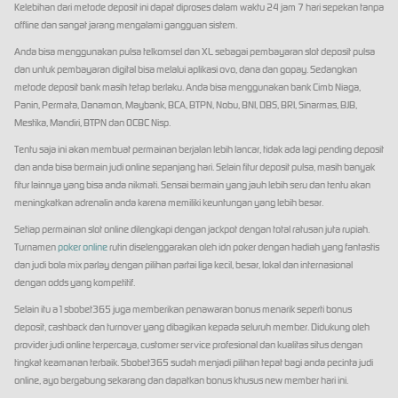
Kelebihan dari metode deposit ini dapat diproses dalam waktu 24 jam 7 hari sepekan tanpa
offline dan sangat jarang mengalami gangguan sistem.
Anda bisa menggunakan pulsa telkomsel dan XL sebagai pembayaran slot deposit pulsa
dan untuk pembayaran digital bisa melalui aplikasi ovo, dana dan gopay. Sedangkan
metode deposit bank masih tetap berlaku. Anda bisa menggunakan bank Cimb Niaga,
Panin, Permata, Danamon, Maybank, BCA, BTPN, Nobu, BNI, DBS, BRI, Sinarmas, BJB,
Mestika, Mandiri, BTPN dan OCBC Nisp.
Tentu saja ini akan membuat permainan berjalan lebih lancar, tidak ada lagi pending deposit
dan anda bisa bermain judi online sepanjang hari. Selain fitur deposit pulsa, masih banyak
fitur lainnya yang bisa anda nikmati. Sensai bermain yang jauh lebih seru dan tentu akan
meningkatkan adrenalin anda karena memiliki keuntungan yang lebih besar.
Setiap permainan slot online dilengkapi dengan jackpot dengan total ratusan juta rupiah.
Turnamen
poker online
rutin diselenggarakan oleh idn poker dengan hadiah yang fantastis
dan judi bola mix parlay dengan pilihan partai liga kecil, besar, lokal dan internasional
dengan odds yang kompetitif.
Selain itu a1sbobet365 juga memberikan penawaran bonus menarik seperti bonus
deposit, cashback dan turnover yang dibagikan kepada seluruh member. Didukung oleh
provider judi online terpercaya, customer service profesional dan kualitas situs dengan
tingkat keamanan terbaik. Sbobet365 sudah menjadi pilihan tepat bagi anda pecinta judi
online, ayo bergabung sekarang dan dapatkan bonus khusus new member hari ini.