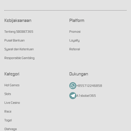
Kebijaksanaan
Platform
Tentang SBOBET365
Promosi
Pusat Bantuan
Loyalty
Syarat dan Ketentuan
Referral
Responsible Gambling
Kategori
Dukungan
Hot Games
+855712246858
Slots
A1sbobet365
Live Casino
Race
Togel
Olahraga