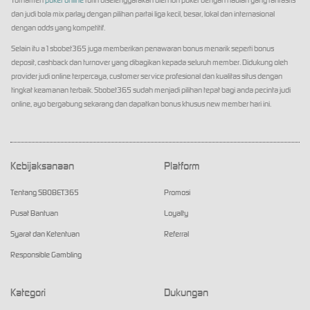
Turnamen
poker online
rutin diselenggarakan oleh idn poker dengan hadiah yang fantastis
dan judi bola mix parlay dengan pilihan partai liga kecil, besar, lokal dan internasional
dengan odds yang kompetitif.
Selain itu a1sbobet365 juga memberikan penawaran bonus menarik seperti bonus
deposit, cashback dan turnover yang dibagikan kepada seluruh member. Didukung oleh
provider judi online terpercaya, customer service profesional dan kualitas situs dengan
tingkat keamanan terbaik. Sbobet365 sudah menjadi pilihan tepat bagi anda pecinta judi
online, ayo bergabung sekarang dan dapatkan bonus khusus new member hari ini.
Kebijaksanaan
Platform
Tentang SBOBET365
Promosi
Pusat Bantuan
Loyalty
Syarat dan Ketentuan
Referral
Responsible Gambling
Kategori
Dukungan