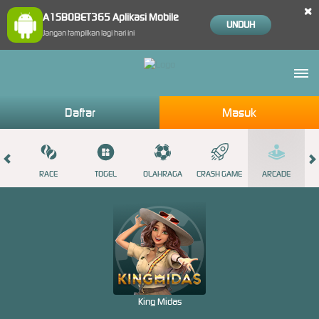
×
A1SBOBET365 Aplikasi Mobile
UNDUH
Jangan tampilkan lagi hari ini
Daftar
Masuk
SINO
RACE
TOGEL
OLAHRAGA
CRASH GAME
ARCADE
King Midas