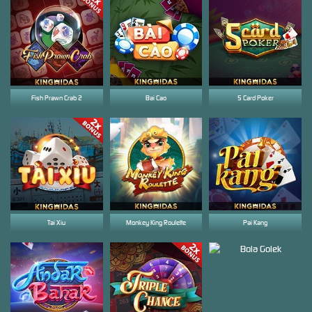
Fish Prawn Crab 2
Bai Cao
5 Card Poker
Tai Xiu
Monkey King Roulette
Pai Kang