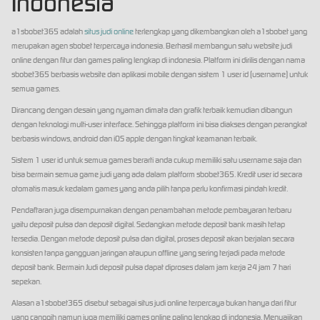
Indonesia
a1sbobet365 adalah
situs judi online
terlengkap yang dikembangkan oleh a1sbobet yang
merupakan agen sbobet terpercaya indonesia. Berhasil membangun satu website judi
online dengan fitur dan games paling lengkap di indonesia. Platform ini dirilis dengan nama
sbobet365 berbasis website dan aplikasi mobile dengan sistem 1 user id (username) untuk
semua games.
Dirancang dengan desain yang nyaman dimata dan grafik terbaik kemudian dibangun
dengan teknologi multi-user interface. Sehingga platform ini bisa diakses dengan perangkat
berbasis windows, android dan iOS apple dengan tingkat keamanan terbaik.
Sistem 1 user id untuk semua games berarti anda cukup memiliki satu username saja dan
bisa bermain semua game judi yang ada dalam platform sbobet365. Kredit user id secara
otomatis masuk kedalam games yang anda pilih tanpa perlu konfirmasi pindah kredit.
Pendaftaran juga disempurnakan dengan penambahan metode pembayaran terbaru
yaitu deposit pulsa dan deposit digital. Sedangkan metode deposit bank masih tetap
tersedia. Dengan metode deposit pulsa dan digital, proses deposit akan berjalan secara
konsisten tanpa gangguan jaringan ataupun offline yang sering terjadi pada metode
deposit bank. Bermain Judi deposit pulsa dapat diproses dalam jam kerja 24 jam 7 hari
sepekan.
Alasan a1sbobet365 disebut sebagai situs judi online terpercaya bukan hanya dari fitur
yang canggih namun juga memiliki games online paling lengkap di indonesia. Menyajikan