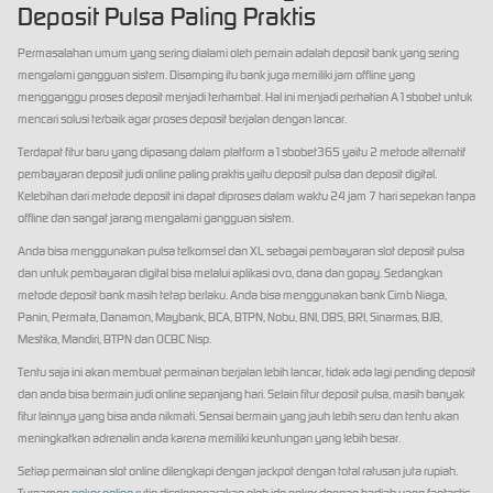
Deposit Pulsa Paling Praktis
Permasalahan umum yang sering dialami oleh pemain adalah deposit bank yang sering
mengalami gangguan sistem. Disamping itu bank juga memiliki jam offline yang
mengganggu proses deposit menjadi terhambat. Hal ini menjadi perhatian A1sbobet untuk
mencari solusi terbaik agar proses deposit berjalan dengan lancar.
Terdapat fitur baru yang dipasang dalam platform a1sbobet365 yaitu 2 metode alternatif
pembayaran deposit judi online paling praktis yaitu deposit pulsa dan deposit digital.
Kelebihan dari metode deposit ini dapat diproses dalam waktu 24 jam 7 hari sepekan tanpa
offline dan sangat jarang mengalami gangguan sistem.
Anda bisa menggunakan pulsa telkomsel dan XL sebagai pembayaran slot deposit pulsa
dan untuk pembayaran digital bisa melalui aplikasi ovo, dana dan gopay. Sedangkan
metode deposit bank masih tetap berlaku. Anda bisa menggunakan bank Cimb Niaga,
Panin, Permata, Danamon, Maybank, BCA, BTPN, Nobu, BNI, DBS, BRI, Sinarmas, BJB,
Mestika, Mandiri, BTPN dan OCBC Nisp.
Tentu saja ini akan membuat permainan berjalan lebih lancar, tidak ada lagi pending deposit
dan anda bisa bermain judi online sepanjang hari. Selain fitur deposit pulsa, masih banyak
fitur lainnya yang bisa anda nikmati. Sensai bermain yang jauh lebih seru dan tentu akan
meningkatkan adrenalin anda karena memiliki keuntungan yang lebih besar.
Setiap permainan slot online dilengkapi dengan jackpot dengan total ratusan juta rupiah.