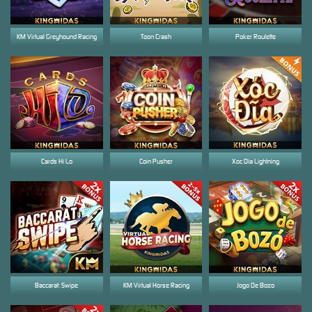
KM Virtual Greyhound Racing
Toon Crash
Poker Roulette
Cards Hi Lo
Coin Pusher
Xoc Dia Lightning
Baccarat: Swipe
KM Virtual Horse Racing
Jogo De Bozo