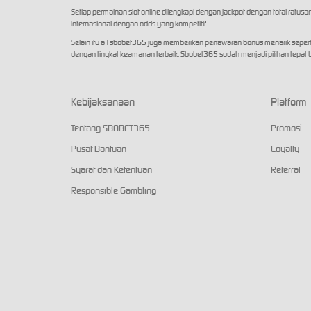
Setiap permainan slot online dilengkapi dengan jackpot dengan total ratusa
internasional dengan odds yang kompetitif.
Selain itu a1sbobet365 juga memberikan penawaran bonus menarik seperti b
dengan tingkat keamanan terbaik. Sbobet365 sudah menjadi pilihan tepat b
Kebijaksanaan
Platform
Tentang SBOBET365
Promosi
Pusat Bantuan
Loyalty
Syarat dan Ketentuan
Referral
Responsible Gambling