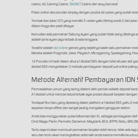
casino, AG Gaming Casino,
SBOBET
Casino dan sexy baccarat.
Poker online dari provider idnplay dengan produk idn poker yang sudah terk
Tembak ikan joker123 yang memiliki 2 varian yaitu fishing world 2 dan joke
diskon tinggi dan pasti dibayar.
Kemudian ada permainan Sabung Ayam yang sudah tidak asing ditelinga and
adalah jenis ayam jago terbaik di asia tenggara.
Terakhir adalah
slot online
games yang sejatinya salah satu permainan mesin
Mereka adalah Pragmatic, Joker, Playtech, Microgaming, Spadegaming, Flow 
12 Provider ini hadir dalam situs a1sbobet365 dengan total ratusan slot g
sbobet365 menyediakan 3 metode pembayaran deposit judi online paling pra
Metode Alternatif Pembayaran IDN S
Permasalahan umum yang sering dialami oleh pemain adalah deposit bank y
A1sbobet untuk mencari solusi terbaik agar proses deposit berjalan dengan 
Terdapat fitur baru yang dipasang dalam platform a1sbobet365 yaitu 2 metode
sepekan tanpa offline dan sangat jarang mengalami gangguan sistem.
Anda bisa menggunakan pulsa telkomsel dan XL sebagai pembayaran slot de
Cimb Niaga, Panin, Permata, Danamon, Maybank, BCA, BTPN, Nobu, BNI, DBS,
Tentu saja ini akan membuat permainan berjalan lebih lancar, tidak ada lagi 
seru dan tentu akan meningkatkan adrenalin anda karena memiliki keuntung