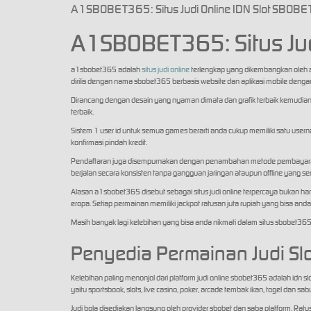
A1SBOBET365: Situs Judi Online IDN Slot SBOB
A1SBOBET365: Situs Jud
a1sbobet365 adalah
situs judi online
terlengkap yang dikembangkan oleh a1
dirilis dengan nama sbobet365 berbasis website dan aplikasi mobile denga
Dirancang dengan desain yang nyaman dimata dan grafik terbaik kemudian d
terbaik.
Sistem 1 user id untuk semua games berarti anda cukup memiliki satu user
konfirmasi pindah kredit.
Pendaftaran juga disempurnakan dengan penambahan metode pembayaran terb
berjalan secara konsisten tanpa gangguan jaringan ataupun offline yang ser
Alasan a1sbobet365 disebut sebagai situs judi online terpercaya bukan han
eropa. Setiap permainan memiliki jackpot ratusan juta rupiah yang bisa a
Masih banyak lagi kelebihan yang bisa anda nikmati dalam situs sbobet36
Penyedia Permainan Judi Slo
Kelebihan paling menonjol dari platform judi online sbobet365 adalah idn s
yaitu sportsbook, slots, live casino, poker, arcade tembak ikan, togel dan s
Judi bola disediakan langsung oleh provider sbobet dan saba platform. Ratu