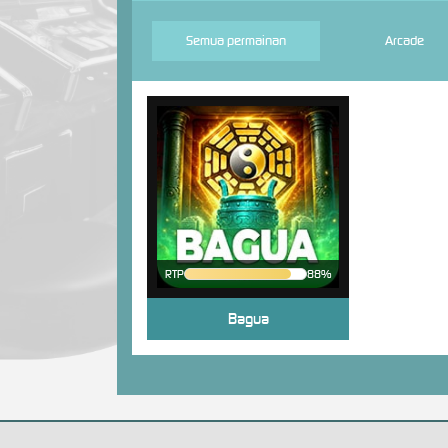
Semua permainan
Arcade
RTP
88%
Bagua