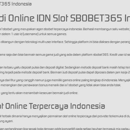
ET365 Indonesia
i Online IDN Slot SBOBET365 
sbobet yang merupakan agen sbobet terpercaya indonesia. Berhasil membangun satu website judi 
n sistem 1 user id (username) untuk semua games.
ibangun dengan teknologi multi-user interface. Sehingga platform ini bisa diakses dengan pera
name saja dan bisa bermain semua game judi yang ada dalam platform sbobet365. Kredit user id 
aru yaitu deposit pulsa dan deposit digital. Sedangkan metode deposit bank masih tetap tersed
ing terjadi pada metode deposit bank. Bermain Judi deposit pulsa dapat diproses dalam jam kerja 
ya dari fitur yang canggih namun juga memiliki games online paling lengkap di indonesia. Menyaji
nda menangkan dan penawaran bonus menarik dari a1sbobet yang tidak akan bisa anda tolak.
5 yang tentu akan menambah keseruan bermain judi online.
t Online Terpercaya Indonesia
lot terbaik dimana hanya menyajikan permainan slot online terpercaya dari provider terkemuka di d
abung ayam.
san pertandingan liga sepak bola dengan odds kompetitif pada setiap taruhan termasuk mix parlay. 