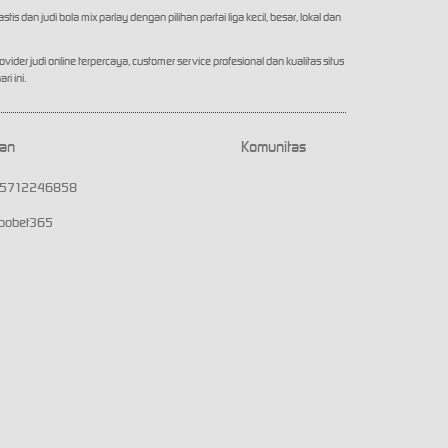
s dan judi bola mix parlay dengan pilihan partai liga kecil, besar, lokal dan
r judi online terpercaya, customer service profesional dan kualitas situs
i ini.
an
Komunitas
5712246858
bobet365