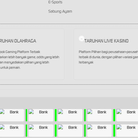
E-Sports
Sabung Ayam
RUHAN OLAHRAGA
TARUHAN LIVE KASINO
ook Gaming Platform Terbaik
Platform Pilihan bagi perusahaan-perusa
kan lebih banyak game, odds yang lebih
terbaik di dunia, dengan pilihan variasi g
 dan menyediakan pilihan yang lebih
terbanyak
untuk pemain.