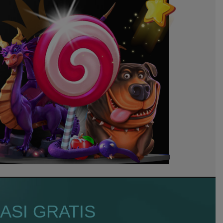
ASI GRATIS