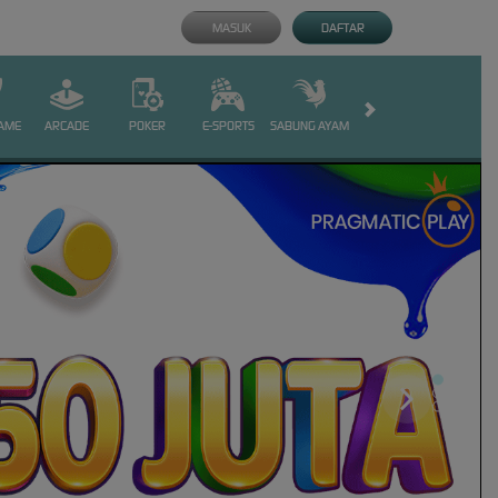
MASUK
DAFTAR
GAME
ARCADE
POKER
E-SPORTS
SABUNG AYAM
PROMOSI