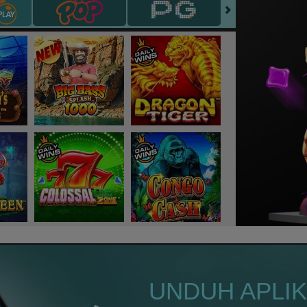
UNDUH APLIK