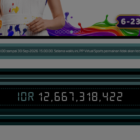
ai 30-Sep-2026 15.00.00. Selama waktu ini, PP Virtual Sports permainan tidak akan tersedia. 
IDR
12,667,329,513