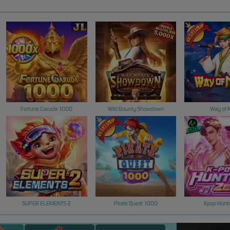
Fortune Garuda 1000
Wild Bounty Showdown
Way of N
SUPER ELEMENTS 2
Pirate Quest 1000
Kpop Hunte