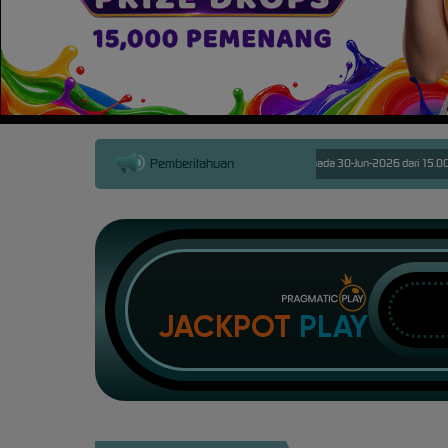
Pemberitahuan
Pemeliharaan Terjadwal: PP Virtual Sports pada 30-Jun-2026 dari 15.00.00 samp
JACKPOT
PLAY