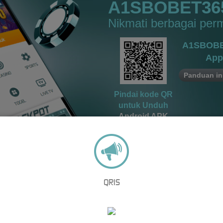
A1SBOBET36
Nikmati berbagai pe
A1SBOBE
App
Panduan in
Pindai kode QR
untuk Unduh
Android APK
T365 Indonesia
QRIS
i Online IDN Slot SBOBET365 I
obet yang merupakan agen sbobet terpercaya indonesia. Berhasil membangun satu website judi on