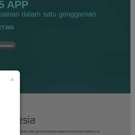
5 APP
rmainan dalam satu genggaman
T365
stalasi
×
ndonesia
line dengan fitur dan games paling lengkap di indonesia. Platform ini