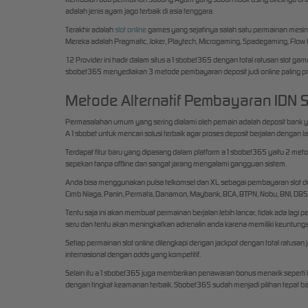
adalah jenis ayam jago terbaik di asia tenggara.
Terakhir adalah
slot online
games yang sejatinya salah satu permainan mesin c
Mereka adalah Pragmatic, Joker, Playtech, Microgaming, Spadegaming, Flow G
12 Provider ini hadir dalam situs a1sbobet365 dengan total ratusan slot ga
sbobet365 menyediakan 3 metode pembayaran deposit judi online paling prak
Metode Alternatif Pembayaran IDN Sl
Permasalahan umum yang sering dialami oleh pemain adalah deposit bank yan
A1sbobet untuk mencari solusi terbaik agar proses deposit berjalan dengan la
Terdapat fitur baru yang dipasang dalam platform a1sbobet365 yaitu 2 metode a
sepekan tanpa offline dan sangat jarang mengalami gangguan sistem.
Anda bisa menggunakan pulsa telkomsel dan XL sebagai pembayaran slot dep
Cimb Niaga, Panin, Permata, Danamon, Maybank, BCA, BTPN, Nobu, BNI, DBS, B
Tentu saja ini akan membuat permainan berjalan lebih lancar, tidak ada lagi pe
seru dan tentu akan meningkatkan adrenalin anda karena memiliki keuntunga
Setiap permainan slot online dilengkapi dengan jackpot dengan total ratusan 
internasional dengan odds yang kompetitif.
Selain itu a1sbobet365 juga memberikan penawaran bonus menarik seperti bon
dengan tingkat keamanan terbaik. Sbobet365 sudah menjadi pilihan tepat ba