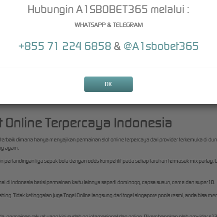
 sistem 1 user id (username) untuk semua games.
Hubungin A1SBOBET365 melalui :
bangun dengan teknologi multi-user interface. Sehingga platform ini bisa diakses dengan perang
WHATSAPP & TELEGRAM
ame saja dan bisa bermain semua game judi yang ada dalam platform sbobet365. Kredit user id se
+855 71 224 6858
&
@A1sbobet365
u yaitu deposit pulsa dan deposit digital. Sedangkan metode deposit bank masih tetap tersedi
g terjadi pada metode deposit bank. Bermain Judi deposit pulsa dapat diproses dalam jam kerja 24
 dari fitur yang canggih namun juga memiliki games online paling lengkap di indonesia. Menyajika
OK
a menangkan dan penawaran bonus menarik dari a1sbobet yang tidak akan bisa anda tolak.
 yang tentu akan menambah keseruan bermain judi online.
t Online Terpercaya Indonesia
t terbaik dimana hanya menyajikan permainan slot online terpercaya dari provider terkemuka di du
ung ayam.
n pertandingan liga sepak bola dengan odds kompetitif pada setiap taruhan termasuk mix parlay. Li
nal di indonesia berisi permainan kartu lainnya seperti dominoqq, capsa susun, ceme dan super10.
 fishing. Tidak ketinggalan juga Togel Online langsung dari togel singapore pools resmi, anda bi
, permainan rakyat yang kini sudah go internasional dan online. Dikembangkan oleh provider s1