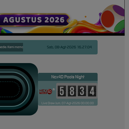
Sab, 08-Agt-2026 16.27.04
Kami memohon maaf atas ketidaknyamanan yang mungkin ditimbulkan.
Pemeliharaan Terjadwal:
Nex4D Pools Night
Live Draw Jum, 07-Agt-2026 00.00.00